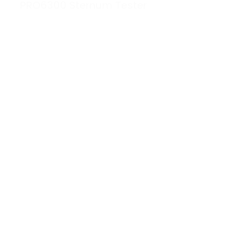
Aesculap Sternum Testereleri Tamiri
Bakımı ve Onar