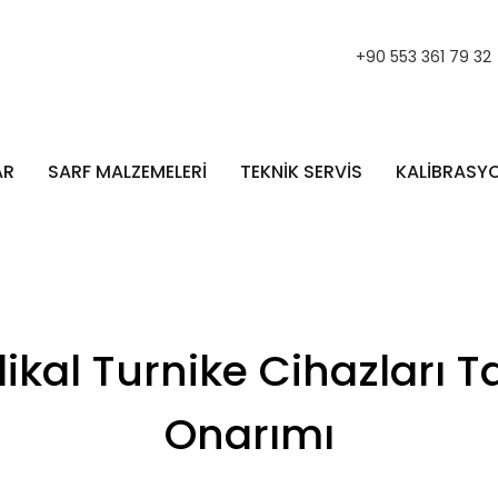
+90 553 361 79 32
AR
SARF MALZEMELERİ
TEKNİK SERVİS
KALİBRASY
ikal Turnike Cihazları T
Onarımı