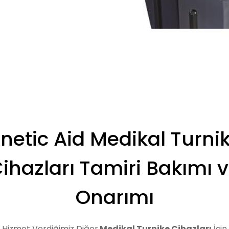
netic Aid Medikal Turni
ihazları Tamiri Bakımı 
Onarımı
Hizmet Verdiğimiz Diğer
Medikal Turnike Cihazları
İçin