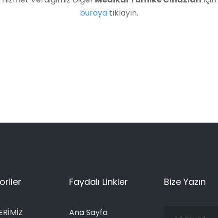
buraya
tıklayın.
riler
Faydalı Linkler
Bize Yazın
Ad
ERİMİZ
Ana Sayfa