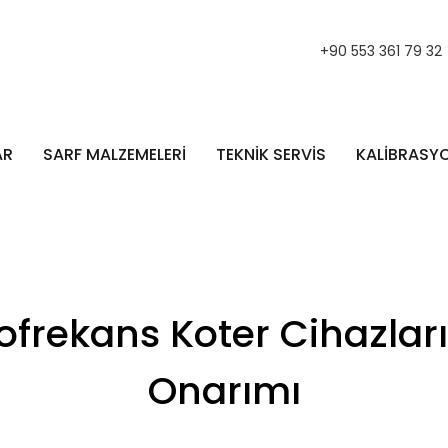
+90 553 361 79 32
AR
SARF MALZEMELERİ
TEKNİK SERVİS
KALİBRASY
frekans Koter Cihazları
Onarımı