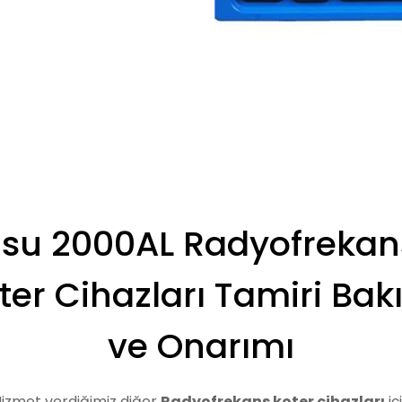
Esu 2000AL Radyofrekan
ter Cihazları Tamiri Bak
ve Onarımı
izmet verdiğimiz diğer
Radyofrekans koter cihazları
iç