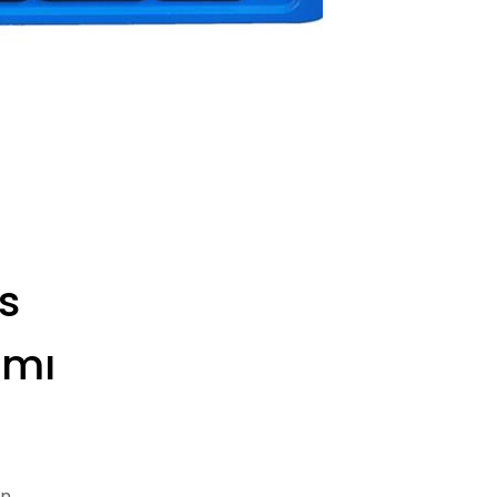
s
ımı
in