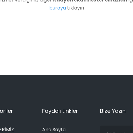
buraya
tıklayın
riler
Faydalı Linkler
Bize Yazın
Ad
ERİMİZ
Ana Sayfa