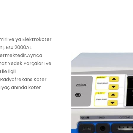
iri ve ya Elektrokoter
mı, Esu 2000AL
 vermektedir.Ayrıca
az Yedek Parçaları ve
e ilgili
L Radyofrekans Koter
htiyaç anında koter