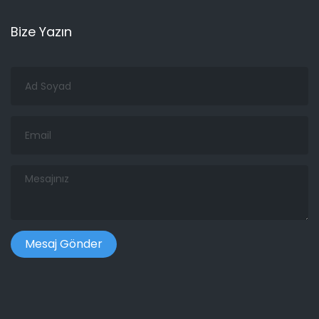
Bize Yazın
Ad
Soyad
Email
Mesajınız