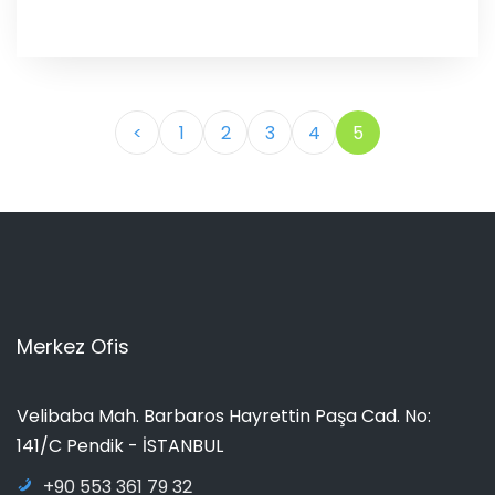
<
1
2
3
4
5
Merkez Ofis
Velibaba Mah. Barbaros Hayrettin Paşa Cad. No:
141/C Pendik - İSTANBUL
+90 553 361 79 32