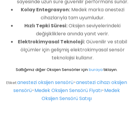
sayesinde uzun süre güvenilir performans sunar.
Kolay Entegrasyon:
Medek marka anestezi
cihazlarıyla tam uyumludur.
Hızlı Tepki Süresi:
Oksijen seviyelerindeki
değişikliklere anında yanıt verir.
Elektrokimyasal Teknoloji:
Güvenilir ve stabil
ölçümler için gelişmiş elektrokimyasal sensör
teknolojisi kullanır.
Sattığımız diğer Oksijen Sensörler için
buraya
tıklayın.
anestezi oksijen sensörü
-
anestezi cihazı oksijen
Etiket:
sensörü
-
Medek Oksijen Sensörü Fiyatı
-
Medek
Oksijen Sensörü Satışı