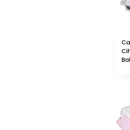
Ca
Cih
Ba