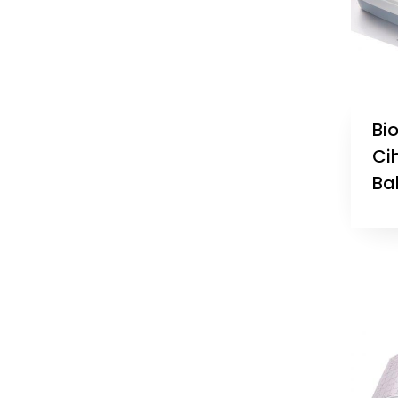
Bio
Cih
Ba