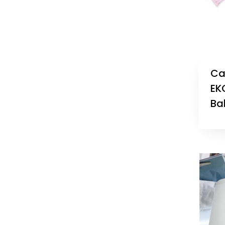
Car
EK
Ba