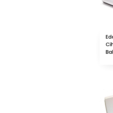
Ed
Cih
Ba