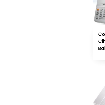
Co
Cih
Ba