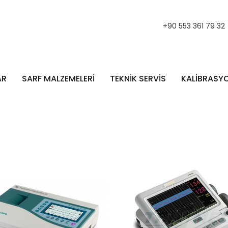
+90 553 361 79 32
AR
SARF MALZEMELERİ
TEKNİK SERVİS
KALİBRASY