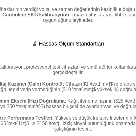
hazlarının verdiği voltaj ve zaman değerlerinin kesinlikle doğru
r.
Cardioline EKG kalibrasyonu
, cihazın uluslararası tıbbi stan
uygunluğunu teyit eder.
🔬 Hassas Ölçüm Standartları
alibrasyon, profesyonel test cihazları ve simülatörler kullanılar
gerçekleştirilir.
ltaj Kazancı (Gain) Kontrolü:
Cihazın
$1 \text{ mV}$
referans s
ğru tepki verip vermediğinin (
$10 \text{ mm}$
yükseklik) doğrul
man Ekseni (Hız) Doğrulama:
Kağıt ilerleme hızının (
$25 \text
eya
$50 \text{ mm/s}$
) hassas bir şekilde ayarlanması ve doğrul
ltre Performans Testleri:
Yüksek ve düşük frekans filtrelerinin 
05 \text{ Hz}$
ile
$150 \text{ Hz}$
) sinyal bütünlüğünü bozmada
çalıştığının tespiti.