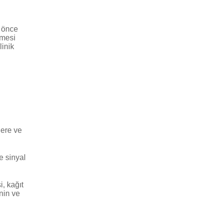
 önce
lmesi
linik
lere ve
e sinyal
, kağıt
nin ve