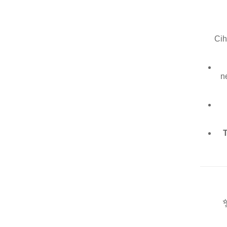
Cih
n
T