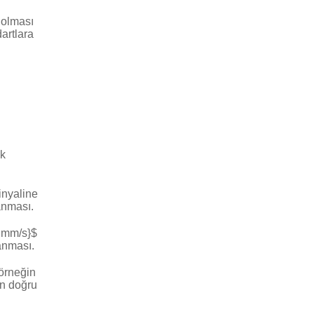
 olması
dartlara
ak
inyaline
anması.
{ mm/s}$
anması.
(örneğin
n doğru