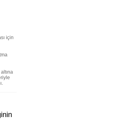
sı için
utma
 altına
riyle
ı.
inin