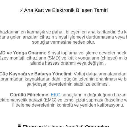
⚡ Ana Kart ve Elektronik Bileşen Tamiri
azlarının en karmaşık ve pahalı bileşenleri ana kartlarıdır. Bu k
ana gelen arızalar, cihazın sinyal işlemeyi durdurmasına veya h
sonuçlar vermesine neden olur.
MD ve Yonga Onarımı:
Sinyal toplama ve işleme devrelerindeki 
üzey montajlı cihazların (SMD) ve kritik yongaların (chipset) mi
altında hassas onarımı veya değişimi.
Güç Kaynağı ve Batarya Yönetimi:
Voltaj dalgalanmalarından
ıpranmadan kaynaklanan dahili güç ünitelerinin onarılması ve b
şarj/deşarj devrelerinin stabilize edilmesi.
Gürültü Filtreleme:
EKG
sonuçlarının doğruluğunu bozan
ektromanyetik parazit (EMG) ve temel çizgi sapması (baseline 
filtreleme devrelerinin kontrolü ve yeniden kalibrasyonu.