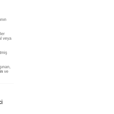
ının
ler
al veya
tmiş
şınan,
in
ve
i