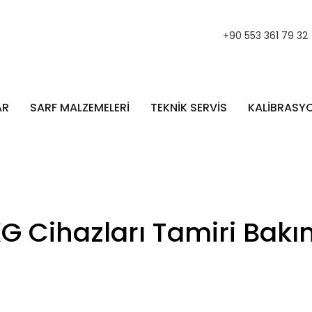
+90 553 361 79 32
AR
SARF MALZEMELERİ
TEKNİK SERVİS
KALİBRASY
KG Cihazları Tamiri Bakı