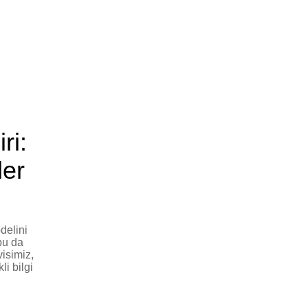
ri:
ler
delini
bu da
visimiz,
i bilgi