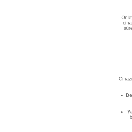
Önle
ciha
süre
Cihazı
De
Ya
b