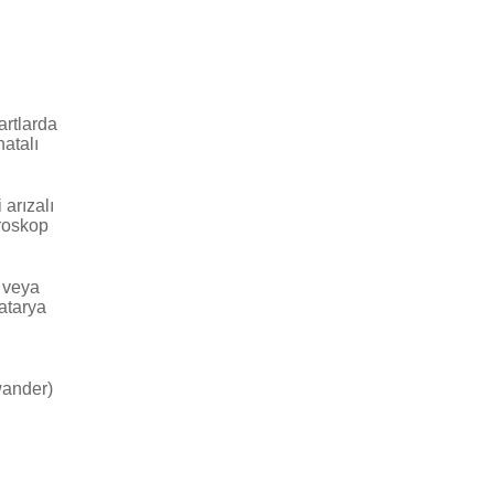
artlarda
atalı
arızalı
kroskop
 veya
atarya
wander)