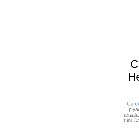
Ca
He
Cardi
piya
arızala
tüm Ca