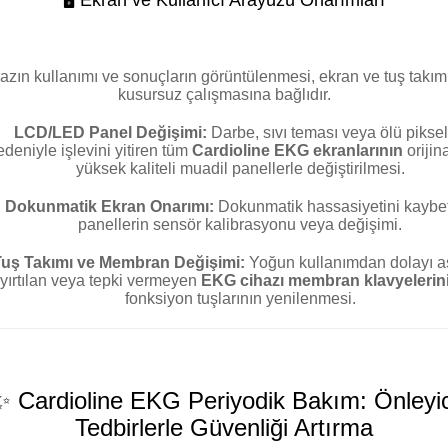
🖥️ Ekran ve Kullanıcı Arayüzü Onarımları
azın kullanımı ve sonuçların görüntülenmesi, ekran ve tuş takım
kusursuz çalışmasına bağlıdır.
LCD/LED Panel Değişimi:
Darbe, sıvı teması veya ölü piksel
edeniyle işlevini yitiren tüm
Cardioline EKG ekranlarının
orijin
yüksek kaliteli muadil panellerle değiştirilmesi.
Dokunmatik Ekran Onarımı:
Dokunmatik hassasiyetini kaybe
panellerin sensör kalibrasyonu veya değişimi.
uş Takımı ve Membran Değişimi:
Yoğun kullanımdan dolayı a
yırtılan veya tepki vermeyen
EKG cihazı membran klavyelerin
fonksiyon tuşlarının yenilenmesi.
✨ Cardioline EKG Periyodik Bakım: Önleyic
Tedbirlerle Güvenliği Artırma