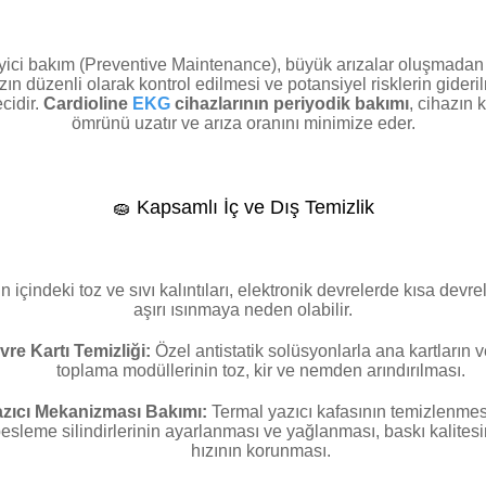
yici bakım (Preventive Maintenance), büyük arızalar oluşmadan
zın düzenli olarak kontrol edilmesi ve potansiyel risklerin gideri
cidir.
Cardioline
EKG
cihazlarının periyodik bakımı
, cihazın k
ömrünü uzatır ve arıza oranını minimize eder.
🧽 Kapsamlı İç ve Dış Temizlik
n içindeki toz ve sıvı kalıntıları, elektronik devrelerde kısa devre
aşırı ısınmaya neden olabilir.
vre Kartı Temizliği:
Özel antistatik solüsyonlarla ana kartların v
toplama modüllerinin toz, kir ve nemden arındırılması.
zıcı Mekanizması Bakımı:
Termal yazıcı kafasının temizlenmesi
esleme silindirlerinin ayarlanması ve yağlanması, baskı kalitesi
hızının korunması.