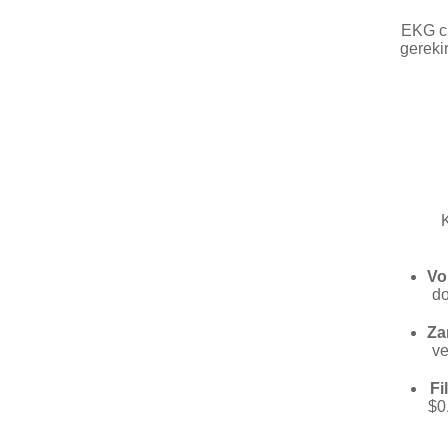
EKG ci
gereki
K
Vo
do
Za
v
Fi
$0.