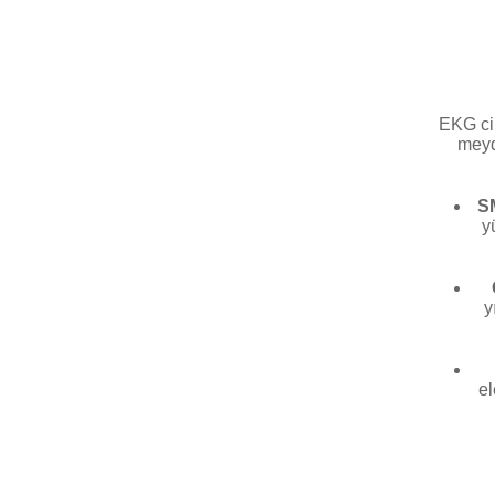
EKG cih
meyd
S
y
y
el