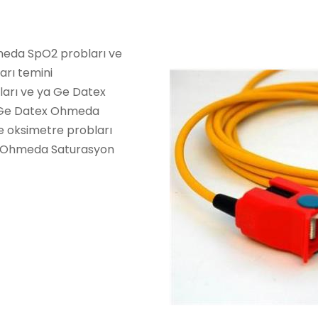
hmeda SpO2 probları ve
rı temini
arı ve ya Ge Datex
e Ge Datex Ohmeda
 oksimetre probları
tex Ohmeda Saturasyon