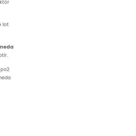
ktör
 lot
hmeda
tir.
Spo2
meda