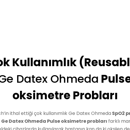
k Kullanımlık (Reusab
Ge Datex Ohmeda
Puls
oksimetre Probları
ch’in ithal ettiği çok kullanımlık Ge Datex Ohmeda
SpO2 pr
a Ge Datex Ohmeda Pulse oksimetre probları
farklı ma
deki cihazlarda kullanılarak hastanın kan da ki oksijen de