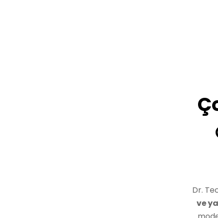
Ço
Dr. Te
ve y
model