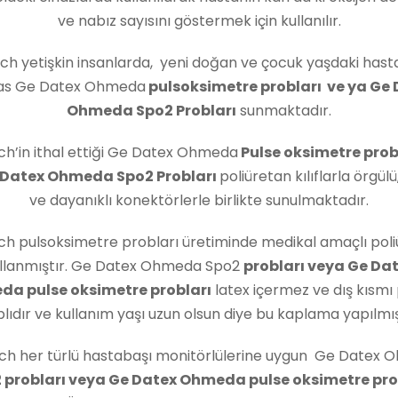
ve nabız sayısını göstermek için kullanılır.
ech yetişkin insanlarda, yeni doğan ve çocuk yaşdaki hast
as Ge Datex Ohmeda
pulsoksimetre probları ve ya Ge
Ohmeda Spo2 Probları
sunmaktadır.
ch’in ithal ettiği Ge Datex Ohmeda
Pulse oksimetre prob
 Datex Ohmeda Spo2 Probları
poliüretan kılıflarla örgül
ve dayanıklı konektörlerle birlikte sunulmaktadır.
ch pulsoksimetre probları üretiminde medikal amaçlı pol
llanmıştır. Ge Datex Ohmeda Spo2
probları veya Ge Da
a pulse oksimetre probları
latex içermez ve dış kısmı 
lıdır ve kullanım yaşı uzun olsun diye bu kaplama yapılmış
ch her türlü hastabaşı monitörlülerine uygun Ge Datex
 probları veya Ge Datex Ohmeda pulse oksimetre pro