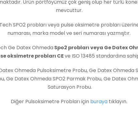
maktadır. Ürün pörtföyümüz çok geniş olup her türlü kone
mevcuttur.
 Tech SPO2 probları veya pulse oksimetre probları üzerine
numarası, marka model ve seri numarası yazmıştır.
Tech Ge Datex Ohmeda
Spo2 probları veya Ge Datex O
lse oksimetre probları CE
ve ISO 13485 standardına sahip
Datex Ohmeda Pulsoksimetre Probu, Ge Datex Ohmeda 
bu, Ge Datex Ohmeda SPO2 Parmak Probu, Ge Datex Oh
Saturasyon Probu.
Diğer Pulsoksimetre Probları için
buraya
tıklayın.