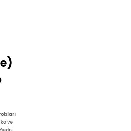
le)
e
obları
rka ve
ğerini