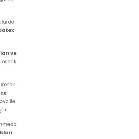
alarda
 Datex
ları ve
ü, esnek
iüretan
tex
pvc ile
tır.
 Ohmeda
bları