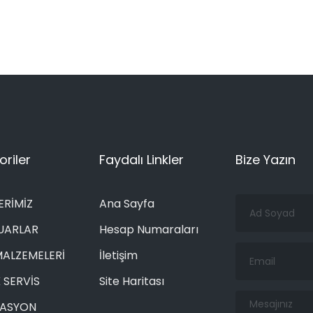
riler
Faydalı Linkler
Bize Yazın
Ad
ERİMİZ
Ana Sayfa
Soyad
UARLAR
Hesap Numaraları
Email
MALZEMELERİ
İletişim
 SERVİS
Site Haritası
Mesajınız
RASYON