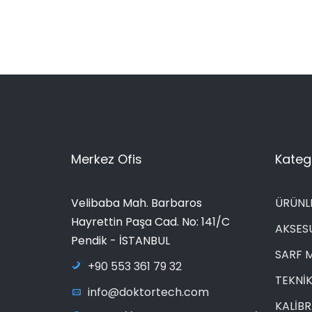
Merkez Ofis
Katego
Velibaba Mah. Barbaros
ÜRÜNL
Hayrettin Paşa Cad. No: 141/C
AKSES
Pendik - İSTANBUL
SARF 
+90 553 361 79 32
TEKNİK
info@doktortech.com
KALİB