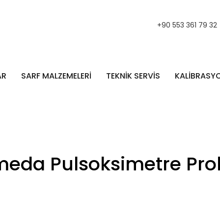
+90 553 361 79 32
AR
SARF MALZEMELERİ
TEKNİK SERVİS
KALİBRASY
eda Pulsoksimetre Probl