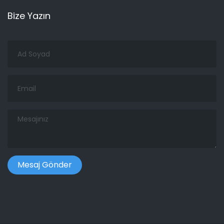
Bize Yazın
Ad
Soyad
Email
Mesajınız