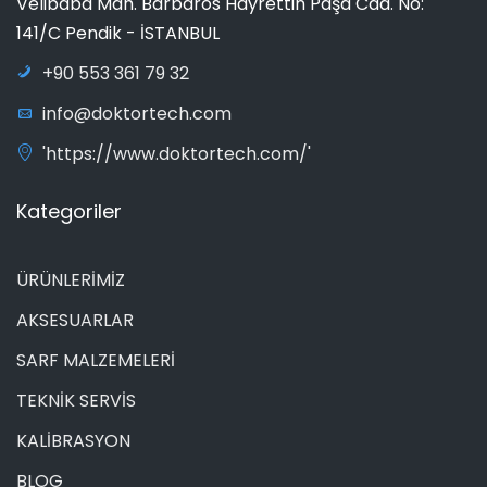
Velibaba Mah. Barbaros Hayrettin Paşa Cad. No:
141/C Pendik - İSTANBUL
+90 553 361 79 32
info@doktortech.com
'https://www.doktortech.com/'
Kategoriler
ÜRÜNLERİMİZ
AKSESUARLAR
SARF MALZEMELERİ
TEKNİK SERVİS
KALİBRASYON
BLOG