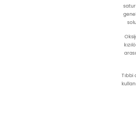
satur
genel
sol
Oksi
kızıl
arası
Tıbbi 
kullan