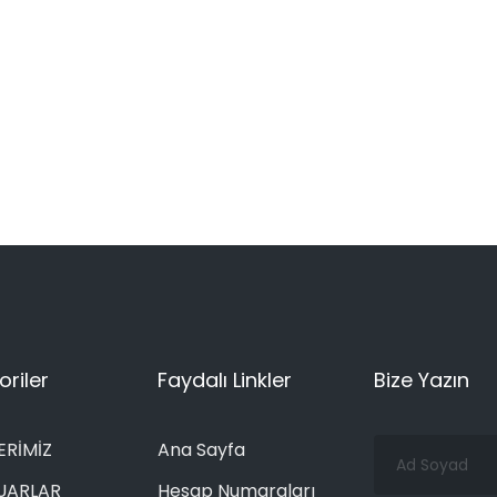
riler
Faydalı Linkler
Bize Yazın
Ad
ERİMİZ
Ana Sayfa
Soyad
UARLAR
Hesap Numaraları