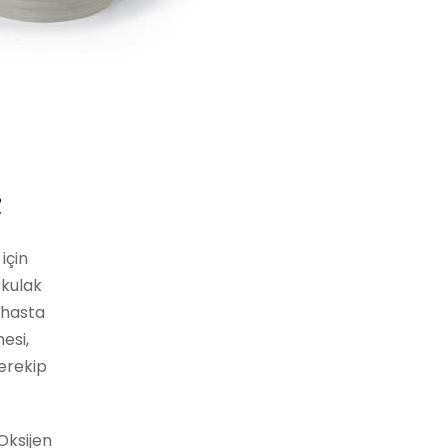
;
için
 kulak
 hasta
esi,
gerekip
Oksijen