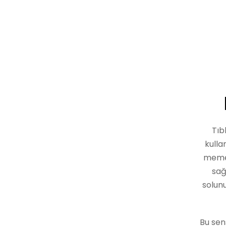
Tıb
kulla
memes
sağ
solunu
Bu sen