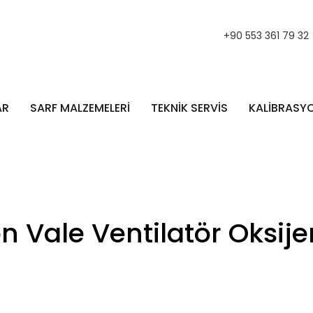
+90 553 361 79 32
AR
SARF MALZEMELERİ
TEKNİK SERVİS
KALİBRASY
n Vale Ventilatör Oksij