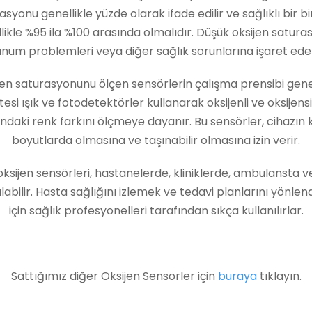
asyonu genellikle yüzde olarak ifade edilir ve sağlıklı bir b
likle %95 ila %100 arasında olmalıdır. Düşük oksijen satura
unum problemleri veya diğer sağlık sorunlarına işaret edebi
jen saturasyonunu ölçen sensörlerin çalışma prensibi genel
ötesi ışık ve fotodetektörler kullanarak oksijenli ve oksijens
ndaki renk farkını ölçmeye dayanır. Bu sensörler, cihazın
boyutlarda olmasına ve taşınabilir olmasına izin verir.
oksijen sensörleri, hastanelerde, kliniklerde, ambulansta 
ılabilir. Hasta sağlığını izlemek ve tedavi planlarını yönle
için sağlık profesyonelleri tarafından sıkça kullanılırlar.
Sattığımız diğer Oksijen Sensörler için
buraya
tıklayın.