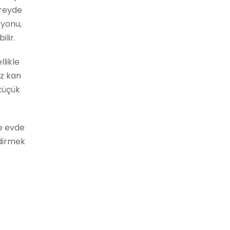
ireyde
syonu,
lir.
likle
iz kan
 küçük
ve evde
ndirmek