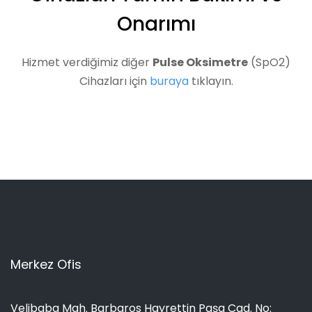
Onarımı
Hizmet verdiğimiz diğer
Pulse Oksimetre
(SpO2)
Cihazları için
buraya
tıklayın.
Merkez Ofis
Velibaba Mah. Barbaros Hayrettin Paşa Cad. No: