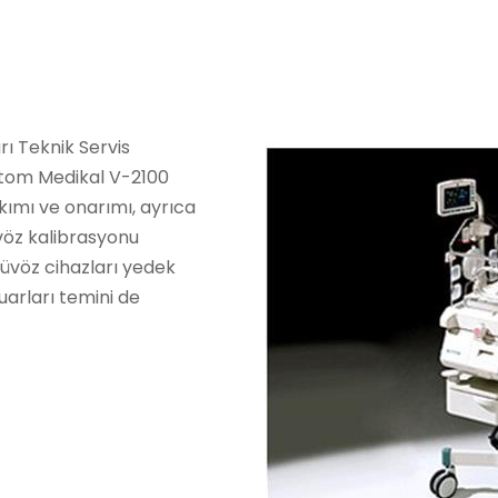
ı Teknik Servis
Atom Medikal V-2100
ımı ve onarımı, ayrıca
vöz kalibrasyonu
üvöz cihazları yedek
arları temini de