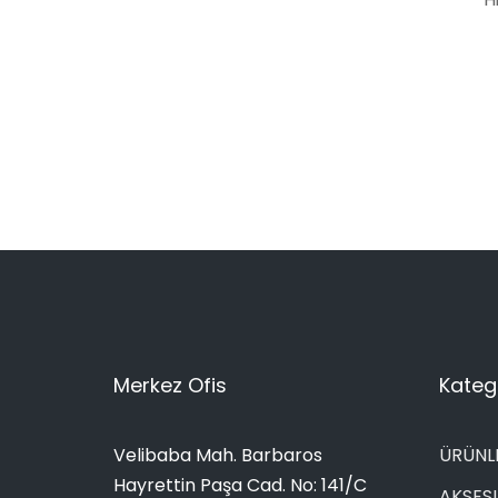
Merkez Ofis
Katego
Velibaba Mah. Barbaros
ÜRÜNL
Hayrettin Paşa Cad. No: 141/C
AKSES