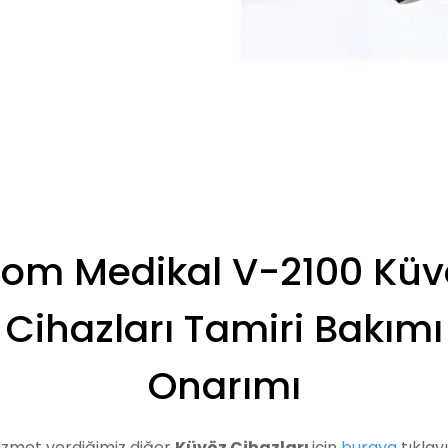
tom Medikal V-2100 Küv
Cihazları Tamiri Bakımı
Onarımı
izmet verdiğimiz diğer
Küvöz Cihazları
için
buraya
tıklayı