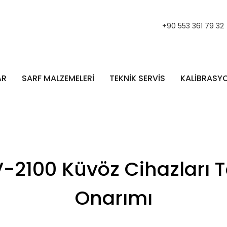
+90 553 361 79 32
AR
SARF MALZEMELERİ
TEKNİK SERVİS
KALİBRASY
-2100 Küvöz Cihazları T
Onarımı