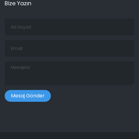
Bize Yazın
Ad
Soyad
Email
Mesajınız