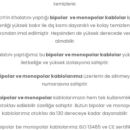
temizlenir.
ch’in ithalatını yaptığı
bipolar ve monopolar kablolar i
enliği yüksek bakır ile dış kısmı dayanıklı ve kolay temizlen
likondan imal edilmiştir. Hepsinden de yüksek derecede ve
alınabilir.
alatını yaptığımız bu
bipolar ve monopolar kablolar
yük
iletkeliğe ve yüksek izolasyona sahiptir.
ipolar ve monopolar kablolarımız
üzerlerin de silinmey
numarasına sahiptir.
bipolar ve monopolar
kablolarımızın hem tek kullanıml
otoklav edilebilir özelliğe sahiptir. Bütün bipolar ve monop
kablolarımız otoklav da 130 dereceye kadar dayanabilir.
ipolar be monopolar kablolarımız ISO 13485 ve CE sertifi