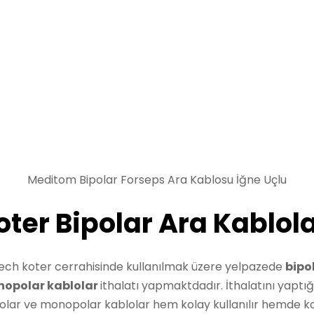
Meditom Bipolar Forseps Ara Kablosu İğne Uçlu
oter Bipolar Ara Kablola
ech koter cerrahisinde kullanılmak üzere yelpazede
bipo
opolar kablolar
ithalatı yapmaktdadır. İthalatını yaptı
olar ve monopolar kablolar hem kolay kullanılır hemde k