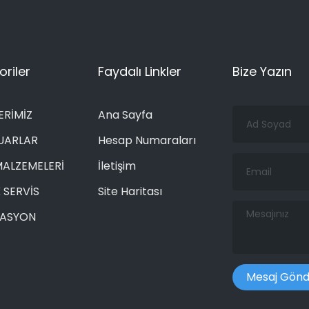
riler
Faydalı Linkler
Bize Yazın
Ad
ERİMİZ
Ana Sayfa
Soyad
UARLAR
Hesap Numaraları
Email
MALZEMELERİ
İletişim
 SERVİS
Site Haritası
Mesajınız
RASYON