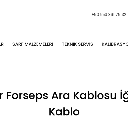
+90 553 361 79 32
AR
SARF MALZEMELERİ
TEKNİK SERVİS
KALİBRASY
 Forseps Ara Kablosu İğ
Kablo