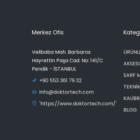
Merkez Ofis
Katego
Velibaba Mah. Barbaros
ÜRÜNL
Hayrettin Paşa Cad. No: 141/C
AKSES
Pendik - İSTANBUL
SARF 
+90 553 361 79 32
TEKNİK
info@doktortech.com
KALİB
'https://www.doktortech.com/'
BLOG