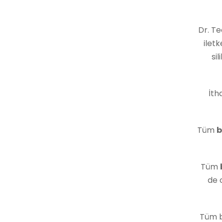
Dr. Te
iletk
si
İth
Tüm
b
Tüm
de 
Tüm b