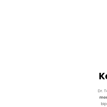
K
Dr. T
mon
bip