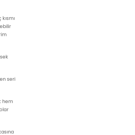
ç kısmı
ebilir
rim
sek
en seri
ık hem
olar
kasına