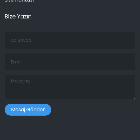
Bize Yazın
Ad
Soyad
Email
Mesajınız