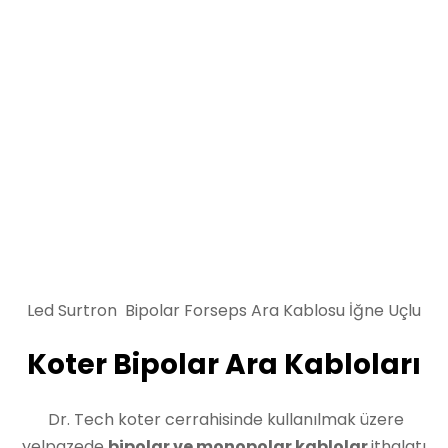
Led Surtron Bipolar Forseps Ara Kablosu İğne Uçlu
Koter Bipolar Ara Kabloları
Dr. Tech koter cerrahisinde kullanılmak üzere
yelpazede
bipolar ve monopolar kablolar
ithalatı