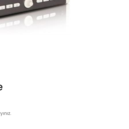
e
yınız.