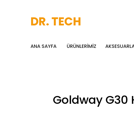
DR. TECH
ANA SAYFA
ÜRÜNLERİMİZ
AKSESUARL
Goldway G30 H