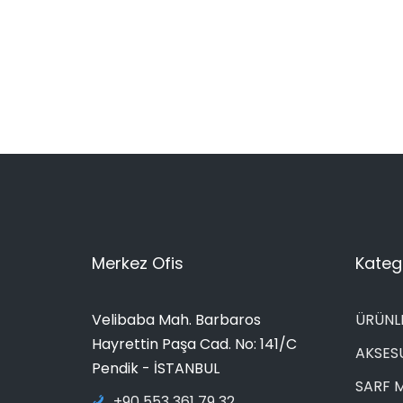
Merkez Ofis
Katego
Velibaba Mah. Barbaros
ÜRÜNL
Hayrettin Paşa Cad. No: 141/C
AKSES
Pendik - İSTANBUL
SARF 
+90 553 361 79 32