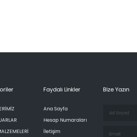
riler
Faydalı Linkler
Bize Yazın
Ad
ERİMİZ
Ana Sayfa
Soyad
UARLAR
Hesap Numaraları
Email
MALZEMELERİ
İletişim