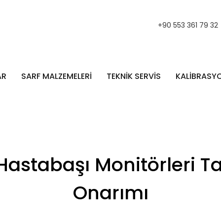
+90 553 361 79 32
AR
SARF MALZEMELERİ
TEKNİK SERVİS
KALİBRASY
astabaşı Monitörleri Ta
Onarımı