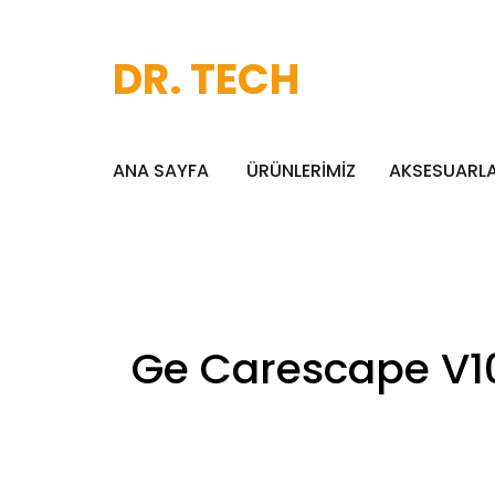
DR. TECH
ANA SAYFA
ÜRÜNLERİMİZ
AKSESUARL
Ge Carescape V10