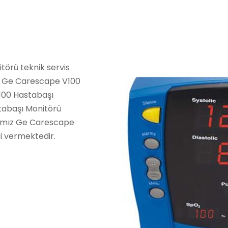
örü teknik servis
a Ge Carescape V100
100 Hastabaşı
tabaşı Monitörü
mamız Ge Carescape
i vermektedir.