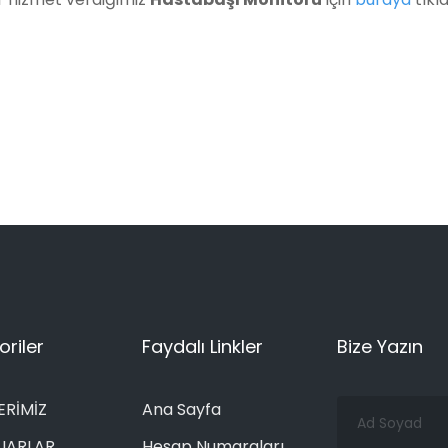
riler
Faydalı Linkler
Bize Yazın
Ad
ERİMİZ
Ana Sayfa
Soyad
UARLAR
Hesap Numaraları