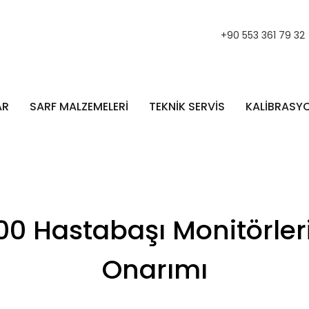
+90 553 361 79 32
AR
SARF MALZEMELERİ
TEKNİK SERVİS
KALİBRASY
0 Hastabaşı Monitörleri
Onarımı