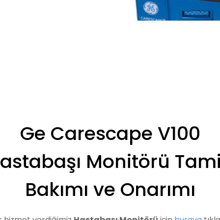
Ge Carescape V100
astabaşı Monitörü Tami
Bakımı ve Onarımı
r hizmet verdiğimiz
Hastabaşı Monitörü
için
buraya
tıkla