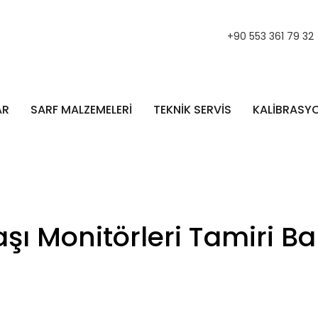
+90 553 361 79 32
AR
SARF MALZEMELERİ
TEKNİK SERVİS
KALİBRASY
ı Monitörleri Tamiri B