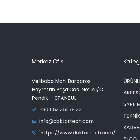
Merkez Ofis
Katego
Velibaba Mah. Barbaros
ÜRÜNL
Hayrettin Paşa Cad. No: 141/C
AKSES
Pendik - İSTANBUL
SARF 
+90 553 361 79 32
TEKNİK
info@doktortech.com
KALİB
'https://www.doktortech.com/'
BLOG