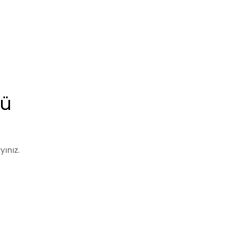
rü
ı
yınız.