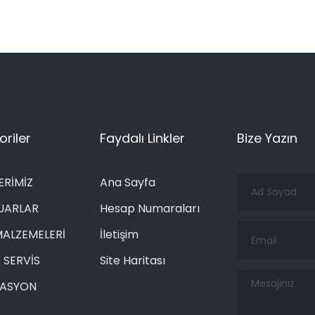
riler
Faydalı Linkler
Bize Yazın
Ad
ERİMİZ
Ana Sayfa
Soyad
UARLAR
Hesap Numaraları
Email
MALZEMELERİ
İletişim
 SERVİS
Site Haritası
Mesajınız
RASYON