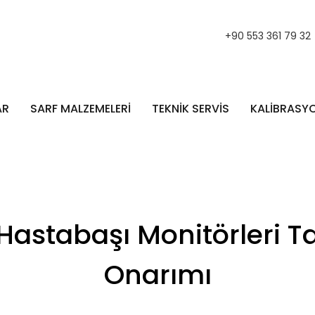
+90 553 361 79 32
AR
SARF MALZEMELERİ
TEKNİK SERVİS
KALİBRASY
Hastabaşı Monitörleri T
Onarımı