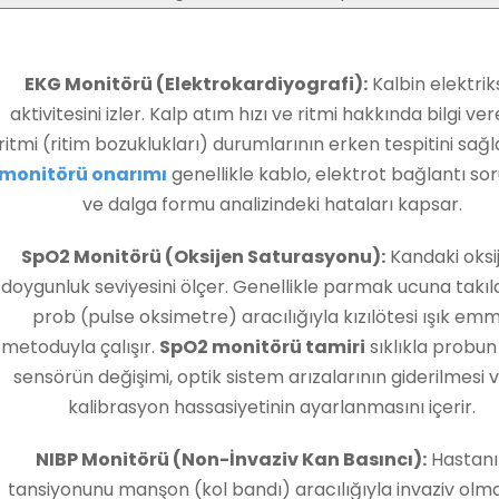
Shutterstock
Keşfet
EKG Monitörü (Elektrokardiyografi):
Kalbin elektrik
aktivitesini izler. Kalp atım hızı ve ritmi hakkında bilgi ve
ritmi (ritim bozuklukları) durumlarının erken tespitini sağl
monitörü onarımı
genellikle kablo, elektrot bağlantı sor
ve dalga formu analizindeki hataları kapsar.
SpO2 Monitörü (Oksijen Saturasyonu):
Kandaki oksi
doygunluk seviyesini ölçer. Genellikle parmak ucuna takıl
prob (pulse oksimetre) aracılığıyla kızılötesi ışık em
metoduyla çalışır.
SpO2 monitörü tamiri
sıklıkla probun
sensörün değişimi, optik sistem arızalarının giderilmesi 
kalibrasyon hassasiyetinin ayarlanmasını içerir.
NIBP Monitörü (Non-İnvaziv Kan Basıncı):
Hastanı
tansiyonunu manşon (kol bandı) aracılığıyla invaziv ol