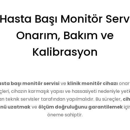
️ Hasta Başı Monitör Servi
Onarım, Bakım ve
Kalibrasyon
sta başı monitör servisi
ve
klinik monitör cihazı
onar
çleri, cihazın karmaşık yapısı ve hassasiyeti nedeniyle yetki
n teknik servisler tarafından yapılmalıdır. Bu süreçler,
ci
nü uzatmak
ve
ölçüm doğruluğunu garantilemek
içi
öneme sahiptir.