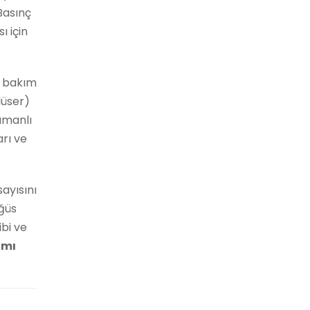
Basınç
 için
n bakım
düser)
zamanlı
rı ve
ayısını
ğüs
bi ve
ımı