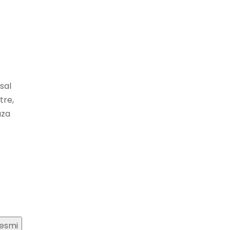
sal
tre,
ıza