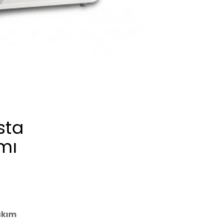
sta
mı
akım