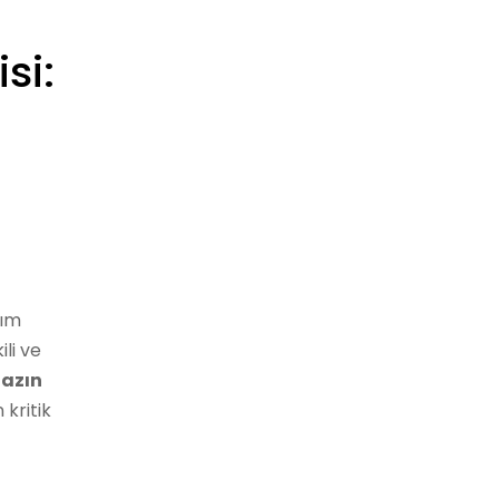
si:
ım
li ve
hazın
n kritik