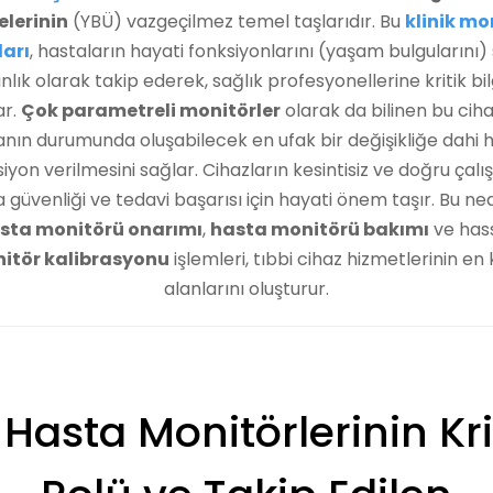
elerinin
(YBÜ) vazgeçilmez temel taşlarıdır. Bu
klinik mo
ları
, hastaların hayati fonksiyonlarını (yaşam bulgularını) 
nlık olarak takip ederek, sağlık profesyonellerine kritik bil
ar.
Çok parametreli monitörler
olarak da bilinen bu ciha
nın durumunda oluşabilecek en ufak bir değişikliğe dahi h
iyon verilmesini sağlar. Cihazların kesintisiz ve doğru çalı
 güvenliği ve tedavi başarısı için hayati önem taşır. Bu ne
sta monitörü onarımı
,
hasta monitörü bakımı
ve has
itör kalibrasyonu
işlemleri, tıbbi cihaz hizmetlerinin en k
alanlarını oluşturur.
 Hasta Monitörlerinin Kri