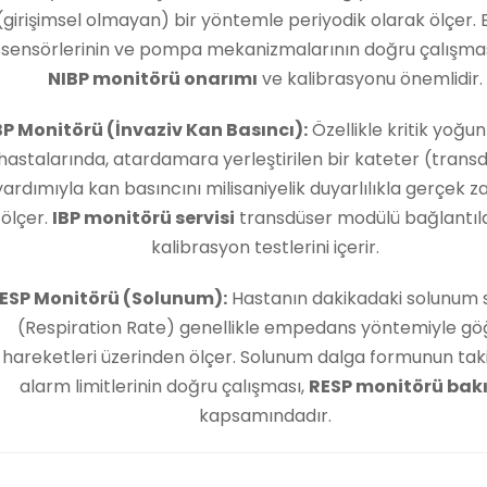
(girişimsel olmayan) bir yöntemle periyodik olarak ölçer. 
sensörlerinin ve pompa mekanizmalarının doğru çalışması
NIBP monitörü onarımı
ve kalibrasyonu önemlidir.
BP Monitörü (İnvaziv Kan Basıncı):
Özellikle kritik yoğu
hastalarında, atardamara yerleştirilen bir kateter (trans
yardımıyla kan basıncını milisaniyelik duyarlılıkla gerçek 
ölçer.
IBP monitörü servisi
transdüser modülü bağlantıla
kalibrasyon testlerini içerir.
ESP Monitörü (Solunum):
Hastanın dakikadaki solunum s
(Respiration Rate) genellikle empedans yöntemiyle gö
hareketleri üzerinden ölçer. Solunum dalga formunun taki
alarm limitlerinin doğru çalışması,
RESP monitörü bak
kapsamındadır.