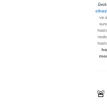
Ünit
cihaz
ve a
sun
hasta
reaks
hasta
ha
mon
🚨