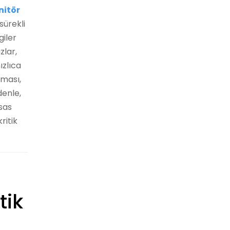
nitör
sürekli
giler
zlar,
ızlıca
şması,
denle,
sas
ritik
tik