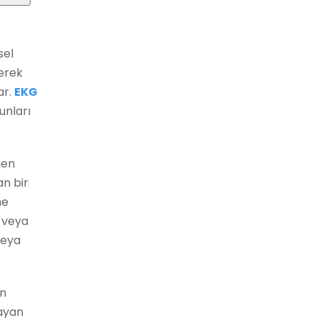
sel
rerek
ar.
EKG
unları
jen
an bir
me
 veya
veya
n
mayan