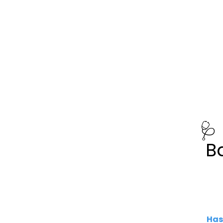
🩺
B
Has