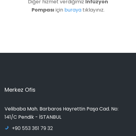
Diğer hizmet verdiğimiz
İnfüzyon
Pompası
için
buraya
tıklayınız.
Merkez Ofis
Velibaba Mah. Barbaros Hayrettin Paşa Cad. No:
141/C Pendik - İSTANBUL
+90 553 361 79 32