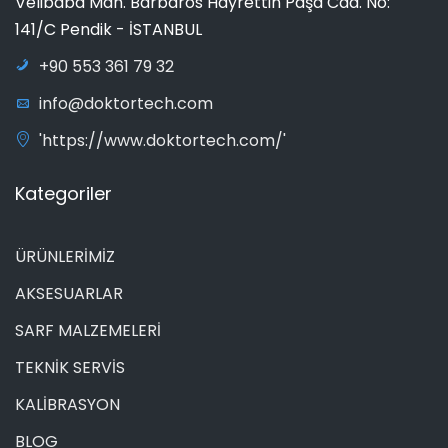
Velibaba Mah. Barbaros Hayrettin Paşa Cad. No:
141/C Pendik - İSTANBUL
+90 553 361 79 32
info@doktortech.com
'https://www.doktortech.com/'
Kategoriler
ÜRÜNLERİMİZ
AKSESUARLAR
SARF MALZEMELERİ
TEKNİK SERVİS
KALİBRASYON
BLOG