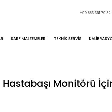
+90 553 361 79 32
AR
SARF MALZEMELERİ
TEKNİK SERVİS
KALİBRASY
Hastabaşı Monitörü İçin 