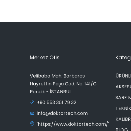
Merkez Ofis
Katego
Velibaba Mah. Barbaros
ÜRÜNL
Hayrettin Paşa Cad. No: 141/C
AKSES
Pendik - İSTANBUL
SARF 
+90 553 361 79 32
TEKNİK
info@doktortech.com
KALİB
'https://www.doktortech.com/'
BLOG