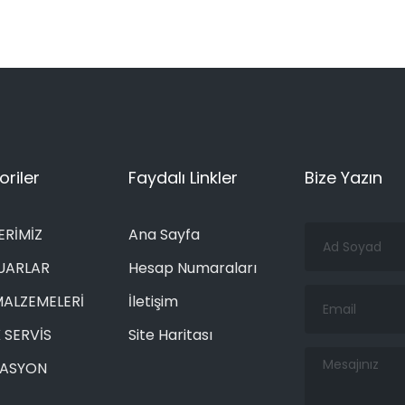
riler
Faydalı Linkler
Bize Yazın
Ad
ERİMİZ
Ana Sayfa
Soyad
UARLAR
Hesap Numaraları
Email
MALZEMELERİ
İletişim
 SERVİS
Site Haritası
Mesajınız
RASYON