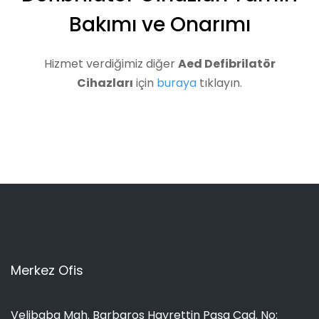
Bakımı ve Onarımı
Hizmet verdiğimiz diğer
Aed Defibrilatör
Cihazları
için
buraya
tıklayın.
Merkez Ofis
Velibaba Mah. Barbaros Hayrettin Paşa Cad. No: