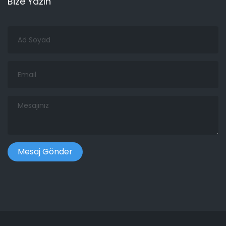
Bize Yazın
Ad
Soyad
Email
Mesajınız