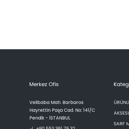
Merkez Ofis
Katego
Velibaba Mah. Barbaros
ÜRÜNL
Hayrettin Paşa Cad. No: 141/C
AKSES
Pendik - İSTANBUL
SARF 
+90 553 361 79 32