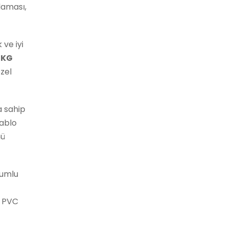
laması,
 ve iyi
EKG
zel
a sahip
ablo
nü
umlu
ı PVC