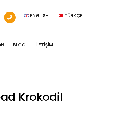
ENGLISH
TÜRKÇE
ON
BLOG
İLETİŞİM
ead Krokodil