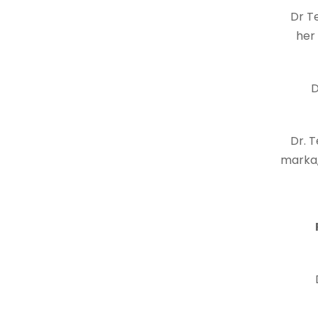
Dr T
her 
D
Dr. 
marka,