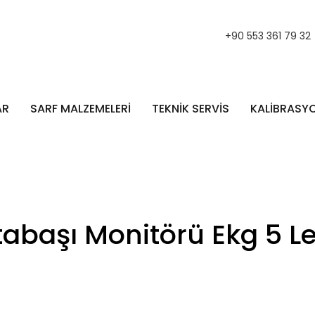
+90 553 361 79 32
AR
SARF MALZEMELERİ
TEKNİK SERVİS
KALİBRASY
tabaşı Monitörü Ekg 5 L