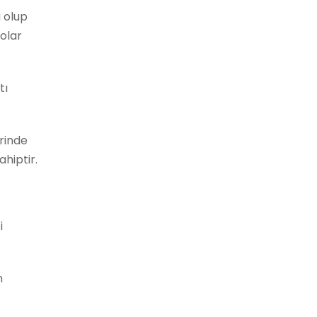
i olup
lolar
tı
rinde
hiptir.
i
n