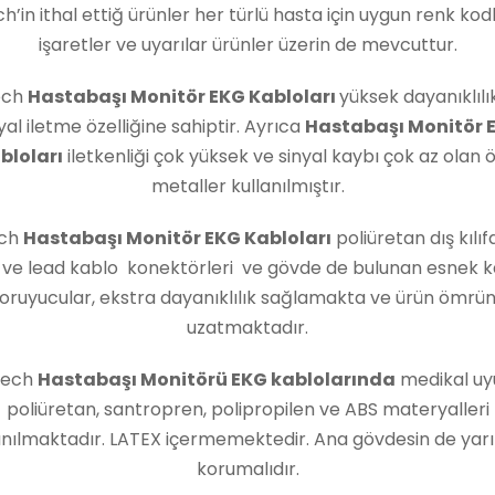
ch’in ithal ettiğ ürünler her türlü hasta için uygun renk kod
işaretler ve uyarılar ürünler üzerin de mevcuttur.
ech
Hastabaşı Monitör EKG Kabloları
yüksek dayanıklılık
yal iletme özelliğine sahiptir. Ayrıca
Hastabaşı Monitör 
bloları
iletkenliği çok yüksek ve sinyal kaybı çok az olan ö
metaller kullanılmıştır.
ech
Hastabaşı Monitör EKG Kabloları
poliüretan dış kılıf
 ve lead kablo konektörleri ve gövde de bulunan esnek k
oruyucular, ekstra dayanıklılık sağlamakta ve ürün ömrü
uzatmaktadır.
Tech
Hastabaşı Monitörü EKG kablolarında
medikal uy
poliüretan, santropren, polipropilen ve ABS materyalleri
anılmaktadır. LATEX içermemektedir. Ana gövdesin de yar
korumalıdır.