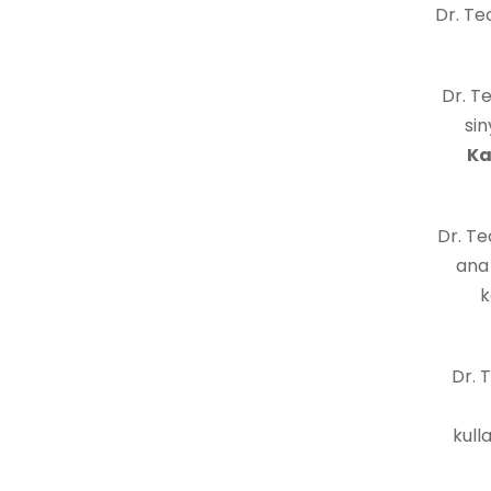
Dr. Te
Dr. T
sin
Ka
Dr. T
ana
k
Dr. 
kull