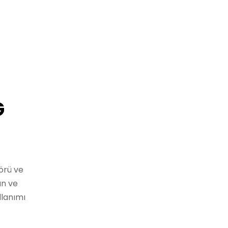
G
örü ve
an ve
llanımı