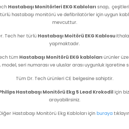
ech
Hastabaşı Monitörleri EKG Kabloları
snap, çeşitler
türlü hastabaşı monitörü ve defibrilatörler için uygun kab
mevcuttur.
r. Tech her türlü
Hastabaşı Moitörü EKG Kablosu
ithala
yapmaktadır.
Tech tüm
Hastabaşı Monitörü EKG kabloları
ürünler üze
 model, seri numarası ve uluslar arası uygunluk işaretine sa
Tüm Dr. Tech ürünleri CE belgesine sahiptir.
Philips Hastabaşı Monitörü Ekg 5 Lead Krokodil
için biz
arayabilirsiniz.
Diğer Hastabaşı Monitörü Ekg Kabloları için
buraya
tıklayı