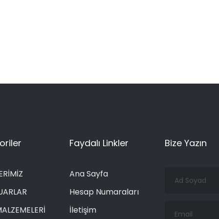
riler
Faydalı Linkler
Bize Yazın
Ad
ERİMİZ
Ana Sayfa
Soyad
UARLAR
Hesap Numaraları
Email
MALZEMELERİ
İletişim