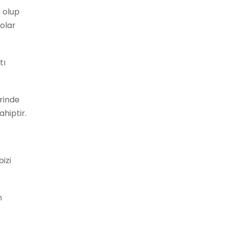
i olup
lolar
tı
rinde
hiptir.
bizi
n