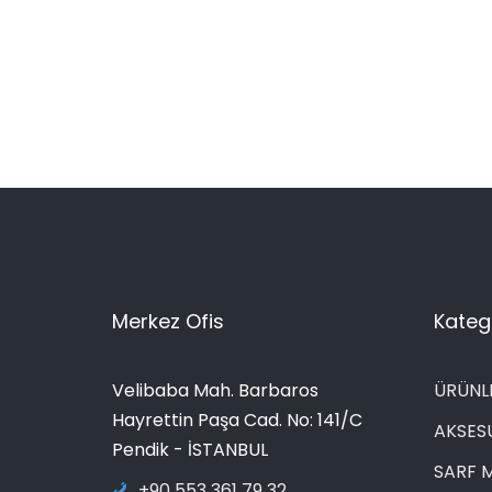
Merkez Ofis
Katego
Velibaba Mah. Barbaros
ÜRÜNL
Hayrettin Paşa Cad. No: 141/C
AKSES
Pendik - İSTANBUL
SARF 
+90 553 361 79 32