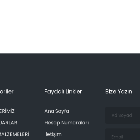
riler
Faydalı Linkler
Bize Yazın
Ad
ERİMİZ
Ana Sayfa
Soyad
UARLAR
Hesap Numaraları
Email
MALZEMELERİ
İletişim