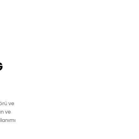
G
örü ve
an ve
llanımı