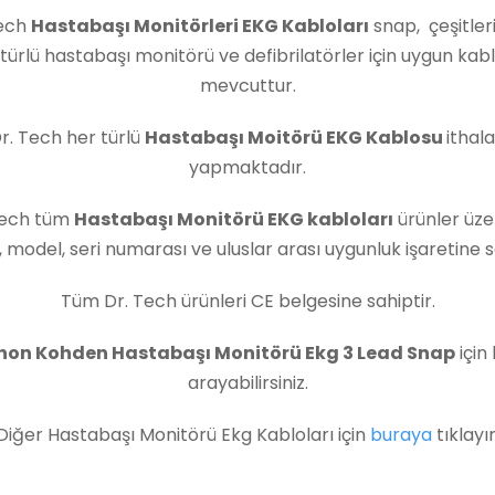
ech
Hastabaşı Monitörleri EKG Kabloları
snap, çeşitler
türlü hastabaşı monitörü ve defibrilatörler için uygun kab
mevcuttur.
r. Tech her türlü
Hastabaşı Moitörü EKG Kablosu
ithala
yapmaktadır.
Tech tüm
Hastabaşı Monitörü EKG kabloları
ürünler üze
 model, seri numarası ve uluslar arası uygunluk işaretine sa
Tüm Dr. Tech ürünleri CE belgesine sahiptir.
hon Kohden Hastabaşı Monitörü Ekg 3 Lead Snap
için 
arayabilirsiniz.
Diğer Hastabaşı Monitörü Ekg Kabloları için
buraya
tıklayı