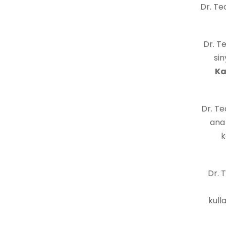
Dr. Te
Dr. T
sin
Ka
Dr. T
ana
k
Dr. 
kull