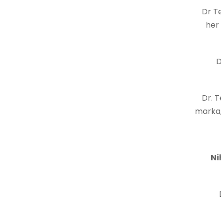
Dr T
her 
D
Dr. 
marka,
Ni