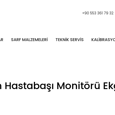
+90 553 361 79 32
AR
SARF MALZEMELERİ
TEKNİK SERVİS
KALİBRASY
 Hastabaşı Monitörü Ek