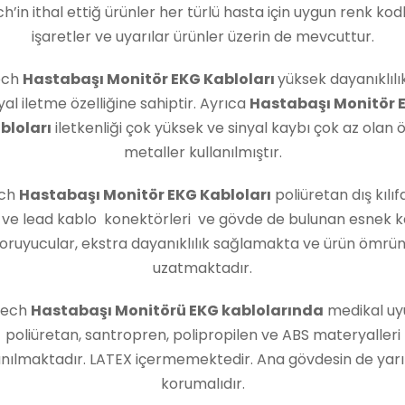
ch’in ithal ettiğ ürünler her türlü hasta için uygun renk kod
işaretler ve uyarılar ürünler üzerin de mevcuttur.
ech
Hastabaşı Monitör EKG Kabloları
yüksek dayanıklılık
yal iletme özelliğine sahiptir. Ayrıca
Hastabaşı Monitör 
bloları
iletkenliği çok yüksek ve sinyal kaybı çok az olan ö
metaller kullanılmıştır.
ech
Hastabaşı Monitör EKG Kabloları
poliüretan dış kılıf
 ve lead kablo konektörleri ve gövde de bulunan esnek k
oruyucular, ekstra dayanıklılık sağlamakta ve ürün ömrü
uzatmaktadır.
Tech
Hastabaşı Monitörü EKG kablolarında
medikal uy
poliüretan, santropren, polipropilen ve ABS materyalleri
anılmaktadır. LATEX içermemektedir. Ana gövdesin de yar
korumalıdır.