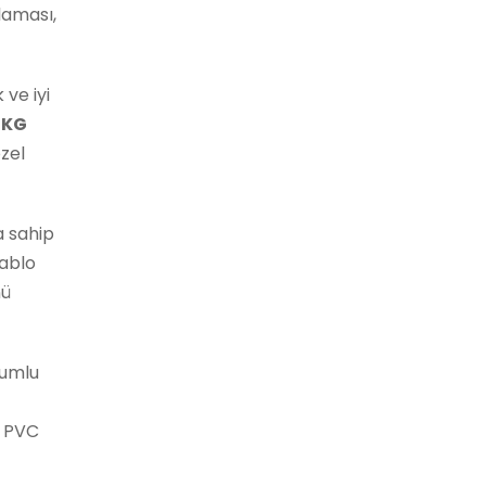
laması,
 ve iyi
EKG
zel
a sahip
ablo
nü
umlu
ı PVC