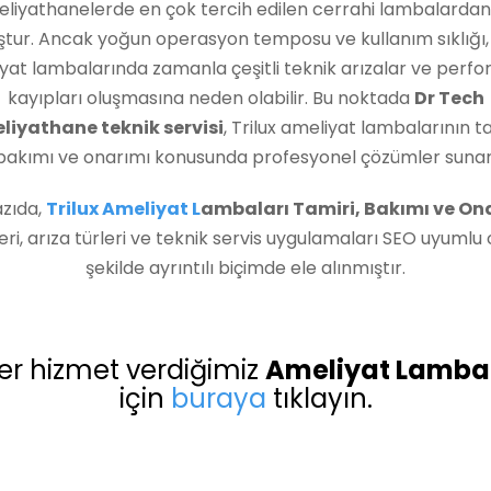
liyathanelerde en çok tercih edilen cerrahi lambalardan 
tur. Ancak yoğun operasyon temposu ve kullanım sıklığı, 
yat lambalarında zamanla çeşitli teknik arızalar ve perf
kayıpları oluşmasına neden olabilir. Bu noktada
Dr Tech
liyathane teknik servisi
, Trilux ameliyat lambalarının ta
bakımı ve onarımı konusunda profesyonel çözümler sunar
azıda,
Trilux Ameliyat L
ambaları Tamiri, Bakımı ve On
eri, arıza türleri ve teknik servis uygulamaları SEO uyumlu
şekilde ayrıntılı biçimde ele alınmıştır.
er hizmet verdiğimiz
Ameliyat Lambal
için
buraya
tıklayın.