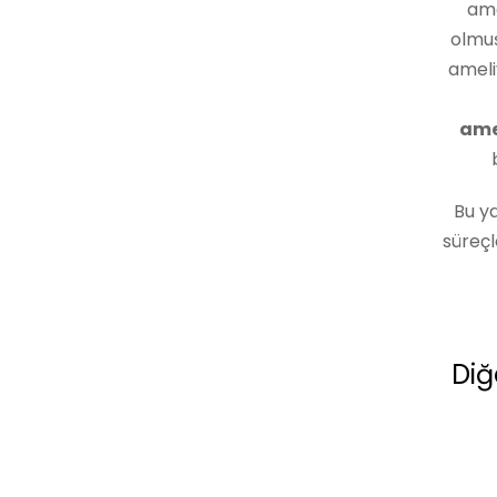
ame
olmuş
ameli
ame
Bu y
süreçl
Diğ