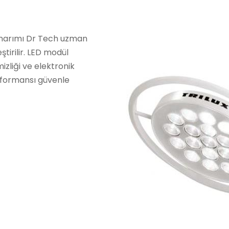
 onarımı Dr Tech uzman
tirilir. LED modül
izliği ve elektronik
rformansı güvenle