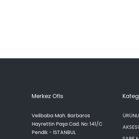
Merkez Ofis
Katego
Velibaba Mah. Barbaros
ÜRÜNL
Hayrettin Paşa Cad. No: 141/C
AKSES
Pendik - İSTANBUL
SARF 