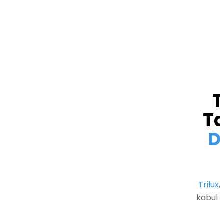
T
D
Trilux
kabul 