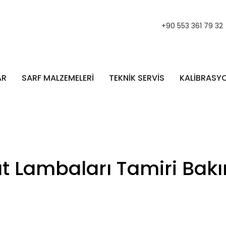
+90 553 361 79 32
AR
SARF MALZEMELERİ
TEKNİK SERVİS
KALİBRASY
at Lambaları Tamiri Bak