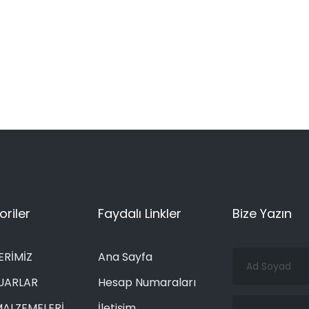
riler
Faydalı Linkler
Bize Yazın
Ad
ERİMİZ
Ana Sayfa
Soyad
UARLAR
Hesap Numaraları
Email
MALZEMELERİ
İletişim