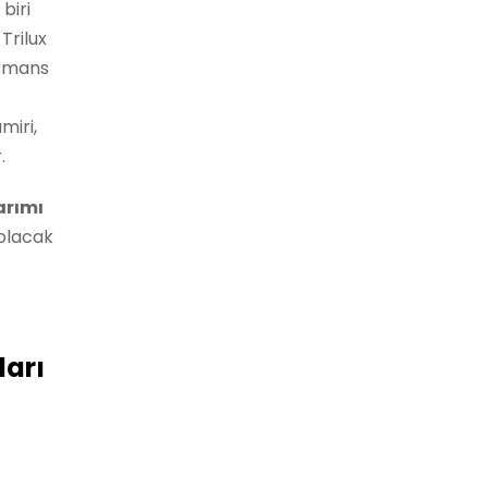
biri
Trilux
ormans
miri,
.
arımı
 olacak
arı