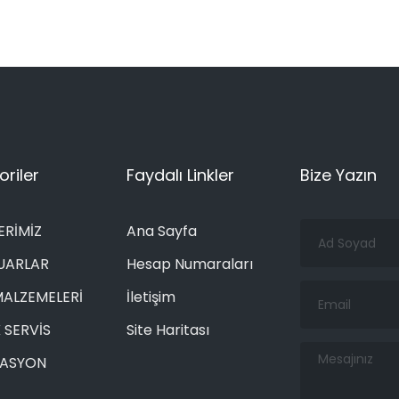
riler
Faydalı Linkler
Bize Yazın
Ad
ERİMİZ
Ana Sayfa
Soyad
UARLAR
Hesap Numaraları
Email
MALZEMELERİ
İletişim
 SERVİS
Site Haritası
Mesajınız
RASYON