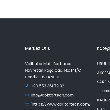
Merkez Ofis
Katego
Velibaba Mah. Barbaros
ÜRÜNL
Hayrettin Paşa Cad. No: 141/C
AKSES
Pendik - İSTANBUL
SARF 
+90 553 361 79 32
TEKNİK
info@doktortech.com
KALİB
'https://www.doktortech.com/'
BLOG