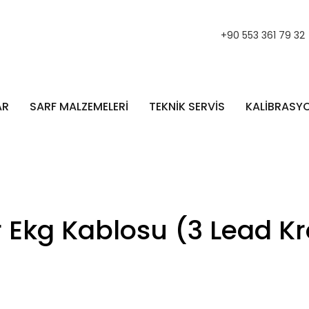
+90 553 361 79 32
AR
SARF MALZEMELERİ
TEKNİK SERVİS
KALİBRASY
 Ekg Kablosu (3 Lead Kr