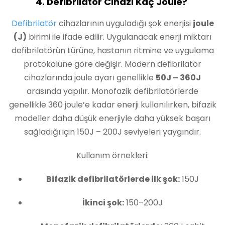
4. Defibrilatör Cihazı Kaç Joule?
Defibrilatör
cihazlarının uyguladığı şok enerjisi
joule
(J)
birimi ile ifade edilir. Uygulanacak enerji miktarı
defibrilatörün türüne, hastanın ritmine ve uygulama
protokolüne göre değişir. Modern defibrilatör
cihazlarında joule ayarı genellikle
50J – 360J
arasında yapılır. Monofazik defibrilatörlerde
genellikle 360 joule’e kadar enerji kullanılırken, bifazik
modeller daha düşük enerjiyle daha yüksek başarı
sağladığı için 150J – 200J seviyeleri yaygındır.
Kullanım örnekleri:
Bifazik defibrilatörlerde ilk şok:
150J
İkinci şok:
150–200J