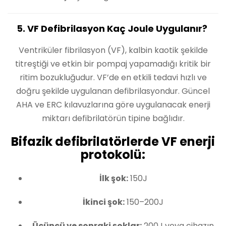
5. VF Defibrilasyon Kaç Joule Uygulanır?
Ventriküler fibrilasyon (VF), kalbin kaotik şekilde
titreştiği ve etkin bir pompaj yapamadığı kritik bir
ritim bozukluğudur. VF’de en etkili tedavi hızlı ve
doğru şekilde uygulanan defibrilasyondur. Güncel
AHA ve ERC kılavuzlarına göre uygulanacak enerji
miktarı defibrilatörün tipine bağlıdır.
Bifazik defibrilatörlerde VF enerji
protokolü:
İlk şok:
150J
İkinci şok:
150–200J
Üçüncü ve sonraki şoklar:
200J veya cihazın