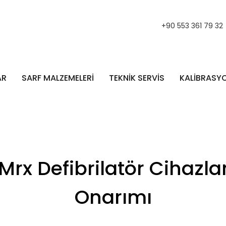
+90 553 361 79 32
AR
SARF MALZEMELERİ
TEKNİK SERVİS
KALİBRASY
 Mrx Defibrilatör Cihazla
Onarımı