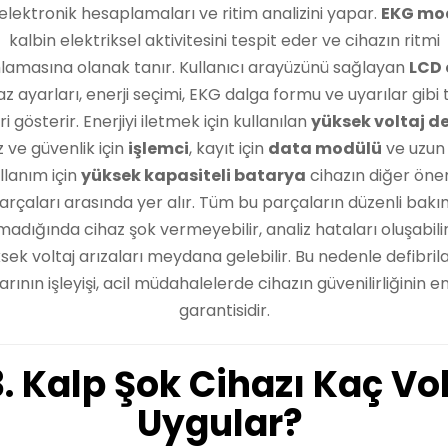
elektronik hesaplamaları ve ritim analizini yapar.
EKG mo
kalbin elektriksel aktivitesini tespit eder ve cihazın ritmi
amasına olanak tanır. Kullanıcı arayüzünü sağlayan
LCD 
az ayarları, enerji seçimi, EKG dalga formu ve uyarılar gibi
eri gösterir. Enerjiyi iletmek için kullanılan
yüksek voltaj de
z ve güvenlik için
işlemci
, kayıt için
data modülü
ve uzun 
llanım için
yüksek kapasiteli batarya
cihazın diğer öne
arçaları arasında yer alır. Tüm bu parçaların düzenli bakı
madığında cihaz şok vermeyebilir, analiz hataları oluşabili
sek voltaj arızaları meydana gelebilir. Bu nedenle defibril
rının işleyişi, acil müdahalelerde cihazın güvenilirliğinin 
garantisidir.
3. Kalp Şok Cihazı Kaç Vol
Uygular?