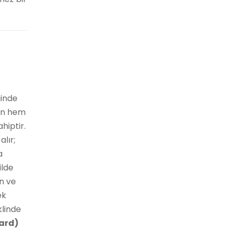
çinde
zın hem
hiptir.
alır;
a
ilde
in ve
ek
klinde
oard)