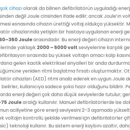
şok cihazı
olarak da bilinen defibrilatörün uyguladığı enerji
sinden değil Joule cinsinden ifade edilir; ancak Joule’ın vol
esi esnasında cihazın ürettiği voltaj oldukça yüksektir.
latör cihazlarında yetişkin bir hastaya uygulanan enerji ge
150–360 Joule
arasındadır. Bu enerji değeri cihazın intern
lerinde yaklaşık
2000 – 5000 volt
seviyelerine karşılık gel
efibrilasyon sırasında bu yüksek voltajın amacı kalp kasın
ana gelen kaotik elektriksel sinyalleri bir anda durdurm
düğümüne yeniden ritmi başlatma fırsatı oluşturmaktır. O
ilatör cihazları (AED) ritmi analiz ederek en uygun Joule d
 belirler, kullanıcıya sadece şoka hazır olduğunu bildirir. P
arda enerji değeri çok daha düşük seviyelerde tutulur; gen
75 Joule
aralığı kullanılır. Manuel defibrilatörlerde ise do
un aciliyetine göre enerji seviyesini 2–3 aşamada yükselte
k voltajın kontrollü şekilde verilmesi için defibrilatörler çift
ic) teknoloji kullanır. Bu sistem enerji kaybını azaltır, da