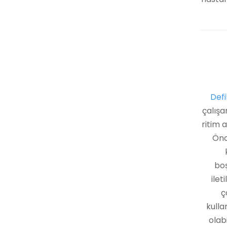
Defi
çalışa
ritim 
Önc
boş
ilet
ç
kulla
olab