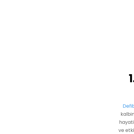
1
Defib
kalbi
hayati
ve etki