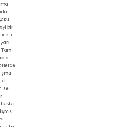
lama
tada
 şoku
eyi bir
masına
 yarı
r. Tam
sını
örlerde
lışma
edi
n ise
r.
 hasta
lişmiş
ve
mez bir