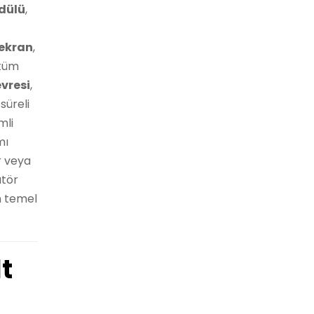
dülü
,
ekran
,
 tüm
vresi
,
süreli
mli
mı
r veya
atör
en temel
t