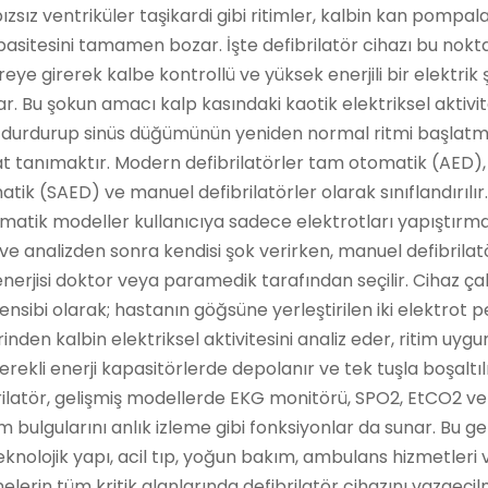
ızsız ventriküler taşikardi gibi ritimler, kalbin kan pompa
asitesini tamamen bozar. İşte defibrilatör cihazı bu nok
eye girerek kalbe kontrollü ve yüksek enerjili bir elektrik
r. Bu şokun amacı kalp kasındaki kaotik elektriksel aktivit
durdurup sinüs düğümünün yeniden normal ritmi başlat
at tanımaktır. Modern defibrilatörler tam otomatik (AED),
tik (SAED) ve manuel defibrilatörler olarak sınıflandırılı
matik modeller kullanıcıya sadece elektrotları yapıştırma
 ve analizden sonra kendisi şok verirken, manuel defibrilat
enerjisi doktor veya paramedik tarafından seçilir. Cihaz ça
ensibi olarak; hastanın göğsüne yerleştirilen iki elektrot p
inden kalbin elektriksel aktivitesini analiz eder, ritim uygu
erekli enerji kapasitörlerde depolanır ve tek tuşla boşaltılı
rilatör, gelişmiş modellerde EKG monitörü, SPO2, EtCO2 ve
 bulgularını anlık izleme gibi fonksiyonlar da sunar. Bu ge
eknolojik yapı, acil tıp, yoğun bakım, ambulans hizmetleri 
elerin tüm kritik alanlarında defibrilatör cihazını vazgeçil