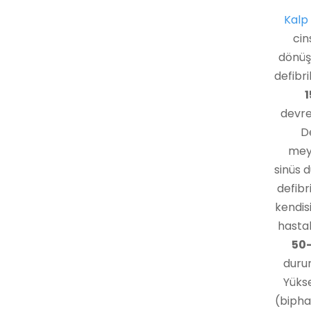
Kalp 
cin
dönüşm
defibri
devre
D
meyd
sinüs 
defibr
kendisi
hastal
50–
durum
Yükse
(biphas