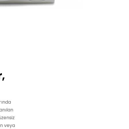
r,
rında
anılan
üzensiz
yon veya