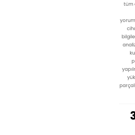
tüm 
yoruml
cih
bilgil
anali
ku
p
yapıl
yük
parçala