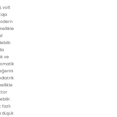
, volt
taja
 Modern
nellikle
al
ebilir.
da
ak ve
tomatik
eğerini
ediatrik
ellikle
ktor
bilir.
 fazlı
ha düşük