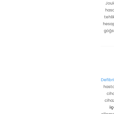
Joul
hasa
tehli
hesap
göğsü
Defibr
hasta
cih
ciha
iç