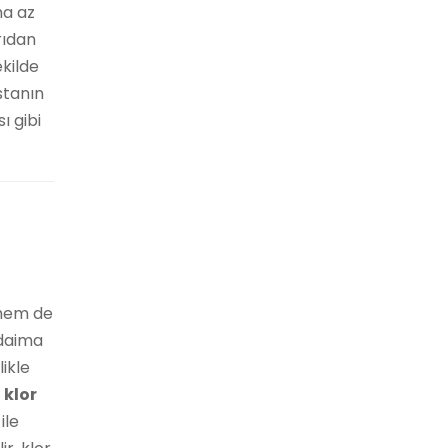
ha az
rıdan
ekilde
stanın
ı gibi
 hem de
 daima
ikle
,
klor
ile