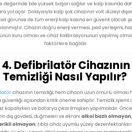
e değerinde bile yüksek başarı sağlar ve kalp kasında da
ra yol açar. Dolayısıyla kalp şok cihazının volt düzeyi dışa
keli görünse de tüm enerji kalp kasına en güvenli olacak ş
lanmıştır. Cihazın doğru enerji vermesi, ped yerleşimi, ha
nün kuru olması ve cihaz kalibrasyonunun yapılmış olmas
faktörlere bağlıdır.
4. Defibrilatör Cihazının
Temizliği Nasıl Yapılır?
ilatör
cihazının temizliği, hem cihazın uzun ömürlü olması
 güvenliği açısından kritik öneme sahiptir. Temizlik işlemi
az kapalıyken ve batarya çıkarılmışken yapılmalıdır. Öncel
zın dış gövdesi, düğmeleri ve ekranı
alkol bazlı olmayan
erikli olmayan
, tıbbi cihaz uyumlu yüzey dezenfektanları 