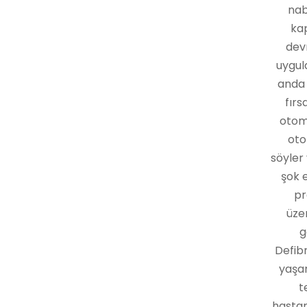
nab
kap
devr
uygula
anda 
fırs
otoma
oto
söyler
şok 
pr
üzer
g
Defib
yaşam
t
hastan