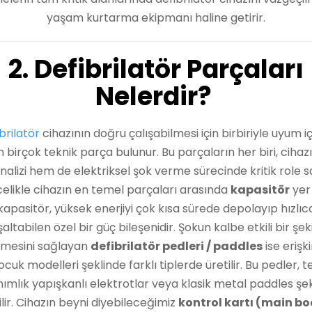
yaşam kurtarma ekipmanı haline getirir.
2. Defibrilatör Parçaları
Nelerdir?
brilatör
cihazının doğru çalışabilmesi için birbiriyle uyum i
n birçok teknik parça bulunur. Bu parçaların her biri, ciha
analizi hem de elektriksel şok verme sürecinde kritik role sa
elikle cihazın en temel parçaları arasında
kapasitör
yer 
kapasitör, yüksek enerjiyi çok kısa sürede depolayıp hızlıc
altabilen özel bir güç bileşenidir. Şokun kalbe etkili bir şek
ilmesini sağlayan
defibrilatör pedleri / paddles
ise erişk
ocuk modelleri şeklinde farklı tiplerde üretilir. Bu pedler, t
nımlık yapışkanlı elektrotlar veya klasik metal paddles şe
ilir. Cihazın beyni diyebileceğimiz
kontrol kartı (main b