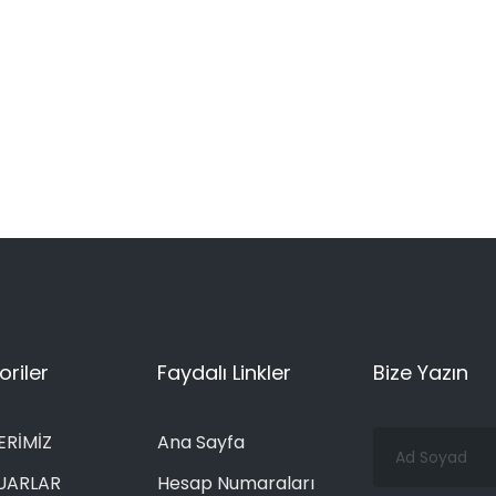
riler
Faydalı Linkler
Bize Yazın
Ad
ERİMİZ
Ana Sayfa
Soyad
UARLAR
Hesap Numaraları