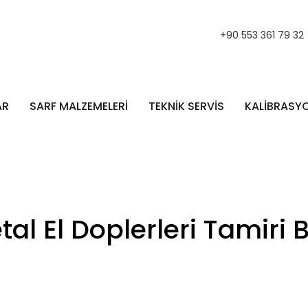
+90 553 361 79 32
AR
SARF MALZEMELERİ
TEKNİK SERVİS
KALİBRASY
tal El Doplerleri Tamiri