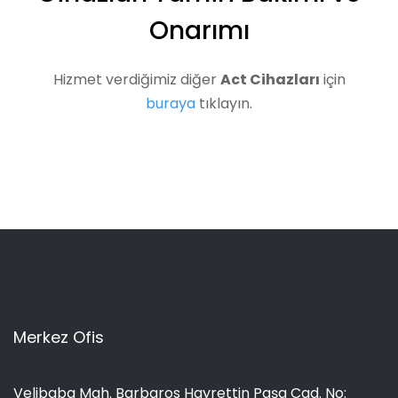
Onarımı
Hizmet verdiğimiz diğer
Act Cihazları
için
buraya
tıklayın.
Merkez Ofis
Velibaba Mah. Barbaros Hayrettin Paşa Cad. No: