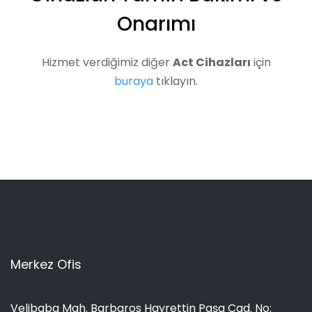
Onarımı
Hizmet verdiğimiz diğer
Act Cihazları
için
buraya
tıklayın.
Merkez Ofis
Velibaba Mah. Barbaros Hayrettin Paşa Cad. No: