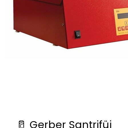
🥛 Gerber Santrifüj