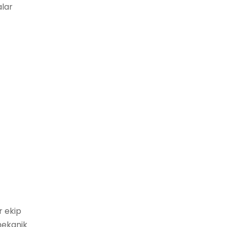
alar
r ekip
 mekanik