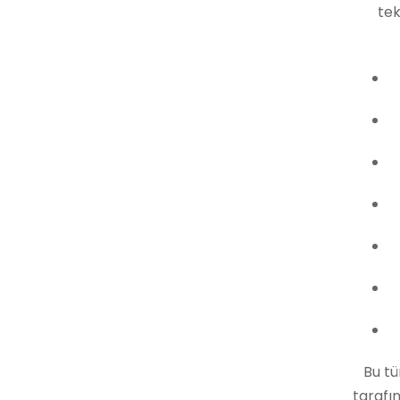
tek
Bu t
tarafın