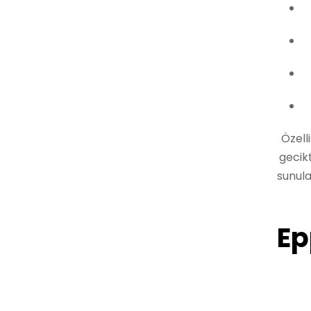
Özell
gecikt
sunula
Ep