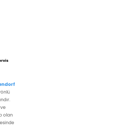
ervis
endorf
yönlü
ndır.
 ve
p olan
esinde