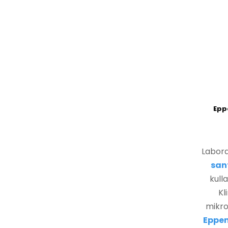
Eppe
Labora
sant
kull
Kl
mikro
Eppen