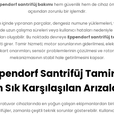
pendorf santrifüj bakımı
hem güvenlik hem de cihaz ö
açısından zorunlu bir işlemdir.
içinde yıpranan parçalar, dengesiz numune yüklemeleri,
de uzun çalışma süreleri veya kullanıcı hataları nedeniyle
ları oluşabilir. Bu noktada devreye
Eppendorf santrifüj t
i girer. Tamir hizmeti; motor sorunlarının giderilmesi, ele
kart onarımları, sensör problemlerinin çözülmesi ve rotor
mekanizmasının stabil hale getirilmesini kapsar.
pendorf Santrifüj Tamir
n Sık Karşılaşılan Arızal
ratuvar cihazlarında en yoğun çalışan ekipmanlardan biri
ifüjler, zamanla çeşitli teknik sorunlar gösterebilir. Kullanıc