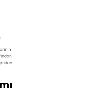
i
arının
afından
oğrudan
ımı