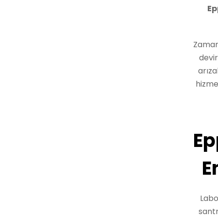
Ep
Zaman 
devir
arıza
hizmet
Ep
E
Labo
santr