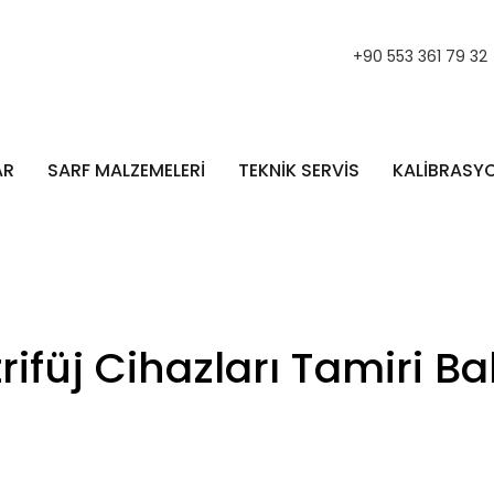
+90 553 361 79 32
AR
SARF MALZEMELERİ
TEKNİK SERVİS
KALİBRASY
ifüj Cihazları Tamiri B