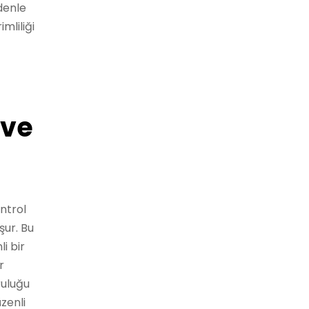
denle
mliliği
 ve
ontrol
şur. Bu
i bir
r
ruluğu
zenli