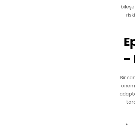
bileşe
ris
E
–
Bir sa
önem 
adaptö
tar