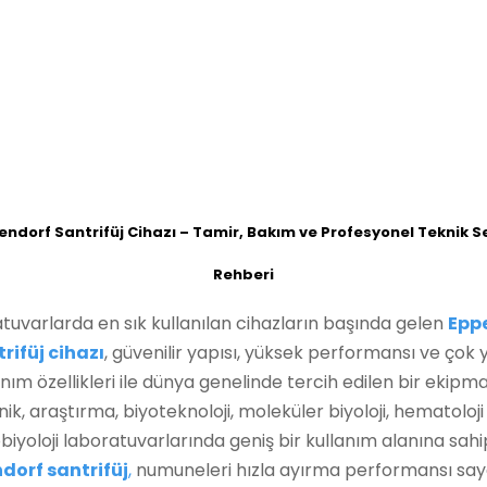
ndorf Santrifüj Cihazı – Tamir, Bakım ve Profesyonel Teknik S
Rehberi
tuvarlarda en sık kullanılan cihazların başında gelen
Epp
rifüj cihazı
, güvenilir yapısı, yüksek performansı ve çok 
anım özellikleri ile dünya genelinde tercih edilen bir ekipma
inik, araştırma, biyoteknoloji, moleküler biyoloji, hematoloji
biyoloji laboratuvarlarında geniş bir kullanım alanına sahi
dorf santrifüj
,
numuneleri hızla ayırma performansı say