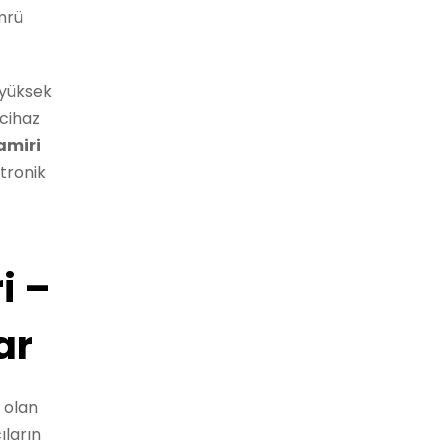
mrü
 yüksek
 cihaz
amiri
ktronik
i –
ar
 olan
ıların