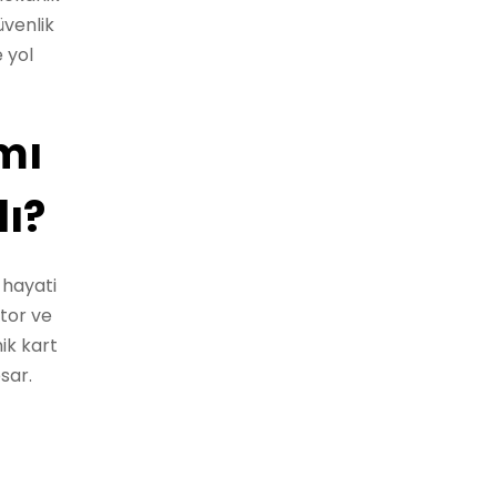
üvenlik
 yol
mı
ı?
 hayati
otor ve
ik kart
sar.