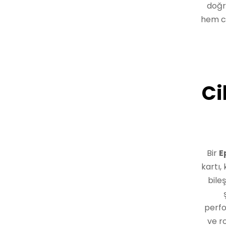
doğr
hem ci
Ci
Bir
E
kartı,
bile
perfo
ve r