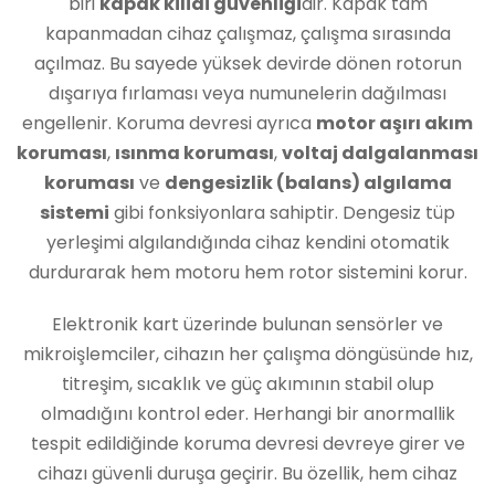
biri
kapak kilidi güvenliği
dir. Kapak tam
kapanmadan cihaz çalışmaz, çalışma sırasında
açılmaz. Bu sayede yüksek devirde dönen rotorun
dışarıya fırlaması veya numunelerin dağılması
engellenir. Koruma devresi ayrıca
motor aşırı akım
koruması
,
ısınma koruması
,
voltaj dalgalanması
koruması
ve
dengesizlik (balans) algılama
sistemi
gibi fonksiyonlara sahiptir. Dengesiz tüp
yerleşimi algılandığında cihaz kendini otomatik
durdurarak hem motoru hem rotor sistemini korur.
Elektronik kart üzerinde bulunan sensörler ve
mikroişlemciler, cihazın her çalışma döngüsünde hız,
titreşim, sıcaklık ve güç akımının stabil olup
olmadığını kontrol eder. Herhangi bir anormallik
tespit edildiğinde koruma devresi devreye girer ve
cihazı güvenli duruşa geçirir. Bu özellik, hem cihaz