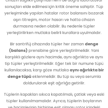
cihazın sağlıklı çalışması hem de doğru laboratuvar
sonuçları elde edilmesi için kritik öneme sahiptir. Tüp
yerleşiminde yapılan hatalar rotor balansını bozarak
aşırı titreşim, motor hasarı ve hatta cihazın
durmasına neden olabilir. Bu nedenle tüpler
yerleştirilirken mutlaka belirli kurallara uyulmalıdır.
Bir santrifüj cihazında tüpler her zaman
denge
(balans)
prensibine göre yerleştirilmelidir. Yani
karşılıklı gözlere aynı hacimde, aynı ağırlıkta ve aynı
tip tüpler yerleştirilmelidir. Eğer tek bir numune tüpü
kullanılacaksa, karşı göze mutlaka
aynı ağırlıkta bir
denge tüpü
eklenmelidir. Bu tüp su veya serumla
doldurularak eşit ağırlığa getirilir.
Tüplerin kapakları sıkıca kapatılmalı, çatlak veya eski
tüpler kullanılmamalıdır. Ayrıca, tüplerin boylarının
ve hacimlerinin birbirine eşit olması rotor içindeki