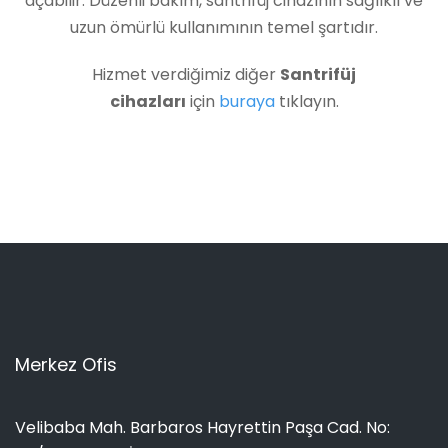
açabilir. Düzenli bakım, santrifüj cihazının sağlıklı ve
uzun ömürlü kullanımının temel şartıdır.
Hizmet verdiğimiz diğer
Santrifüj
cihazları
için
buraya
tıklayın.
Merkez Ofis
Velibaba Mah. Barbaros Hayrettin Paşa Cad. No: