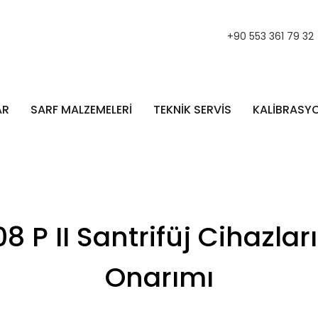
+90 553 361 79 32
AR
SARF MALZEMELERİ
TEKNİK SERVİS
KALİBRASY
P II Santrifüj Cihazlar
Onarımı