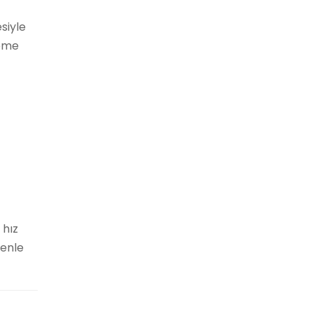
siyle
leme
 hız
denle