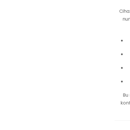
Ciha
num
Bu 
kont