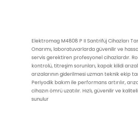
Elektromag M4808 P II Santrifüj Cihazları Tam
Onarımı, laboratuvarlarda güvenilir ve hassas
servis gerektiren profesyonel cihazlardır. Ro
kontrolü, titreşim sorunları, kapak kilidi arız
arızalarının giderilmesi uzman teknik ekip tar
Periyodik bakım ile performans artırılır, arıza 
cihazın ömrü uzatılır. Hızlı, güvenilir ve kalite
sunulur