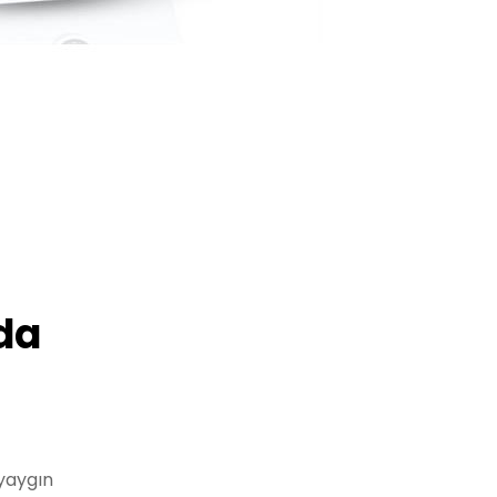
da
 yaygın