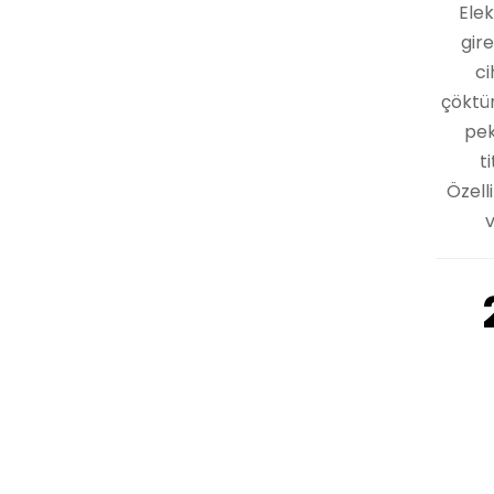
Elek
gir
ci
çöktür
pek
t
Özell
v