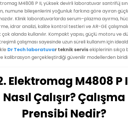
tromag M4808 P II, yüksek devirli laboratuvar santrifüj sın
en, numune bileşenlerini yoğunluk farkına göre ayıran güçlü
hazdır. Klinik laboratuvarlarda serum–plazma ayırma, hü
me, idrar analizi, kalite kontrol testleri ve AR-GE çalışmala
 çok alanda kullanılır. Kompakt yapısı, güçlü motoru ve d
itreşimli çalışması sayesinde uzun süreli kullanım için idealdi
ikle
Dr Tech laboratuva
r teknik servis
ekiplerinin sıkça
e kalibrasyon gerçekleştirdiği güvenilir modellerden biridi
2. Elektromag M4808 P I
Nasıl Çalışır? Çalışma
Prensibi Nedir?