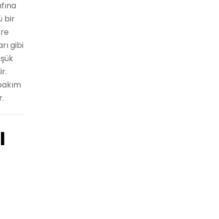
ıfına
 bir
cre
rı gibi
üşük
r.
 bakım
r.
I