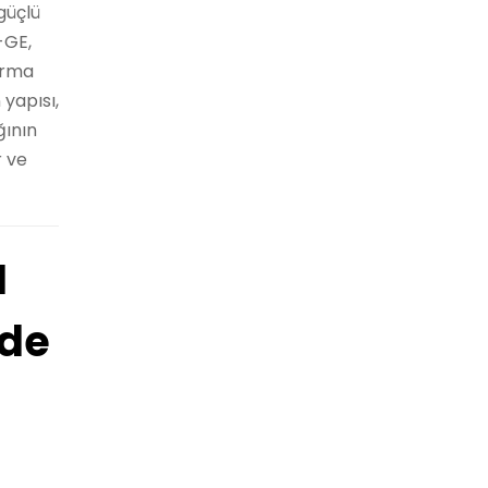
güçlü
-GE,
tırma
 yapısı,
ğının
r ve
I
rde