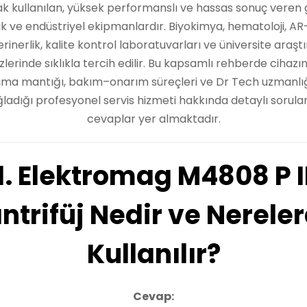
ak kullanılan, yüksek performanslı ve hassas sonuç veren 
nik ve endüstriyel ekipmanlardır. Biyokimya, hematoloji, AR
rinerlik, kalite kontrol laboratuvarları ve üniversite araş
erinde sıklıkla tercih edilir. Bu kapsamlı rehberde cihazın
şma mantığı, bakım–onarım süreçleri ve Dr Tech uzmanlı
ladığı profesyonel servis hizmeti hakkında detaylı sorula
cevaplar yer almaktadır.
1. Elektromag M4808 P I
ntrifüj Nedir ve Nerele
Kullanılır?
Cevap: