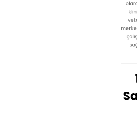
olar
kli
vete
merkezl
çalı
sağ
Sa