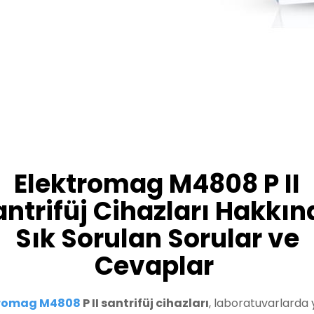
Elektromag M4808 P II
antrifüj Cihazları Hakkın
Sık Sorulan Sorular ve
Cevaplar
tromag M4808
P II santrifüj cihazları
, laboratuvarlarda