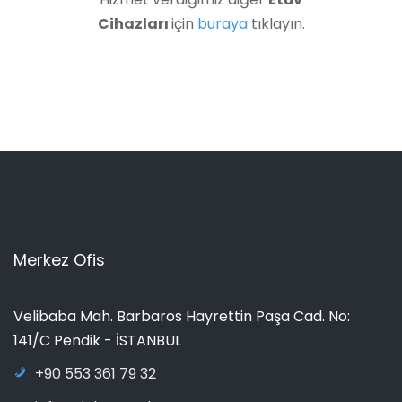
Cihazları
için
buraya
tıklayın.
Merkez Ofis
Velibaba Mah. Barbaros Hayrettin Paşa Cad. No:
141/C Pendik - İSTANBUL
+90 553 361 79 32