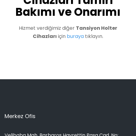
Cihazları Tamiri
Bakımı ve Onarımı
Hizmet verdiğimiz diğer
Tansiyon Holter
Cihazları
için
buraya
tıklayın.
Merkez Ofis
Velibaba Mah. Barbaros Hayrettin Paşa Cad. No: