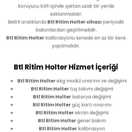
koruyucu kılıfı içinde ışıktan uzak bir yerde
saklanmalıdır.
Belirli aralıklarda
Btl Ritim Holter cihazı
periyodik
bakımlardan geçirilmelidir.
Btl Ritim Holter
kalibrasyonu senede en az bir kere
yapılmalıdır.
Btl Ritim Holter Hizmet İçeriği
Btl Ritim Holter
ekg modül onarımı ve değişimi
Btl Ritim Holter
tuş takımı değişimi
Btl Ritim Holter
batarya değişimi
Btl Ritim Holter
güç kartı onarımı
Btl Ritim Holter
ekran değişimi
Btl Ritim Holter
genel bakım
Btl Ritim Holter
kalibrasyon