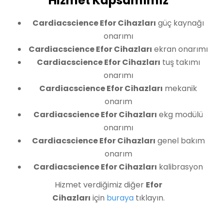
Hizmet Kapsamımız
Cardiacscience Efor Cihazları
güç kaynağı
onarımı
Cardiacscience Efor Cihazları
ekran onarımı
Cardiacscience Efor Cihazları
tuş takımı
onarımı
Cardiacscience Efor Cihazları
mekanik
onarım
Cardiacscience Efor Cihazları
ekg modülü
onarımı
Cardiacscience Efor Cihazları
genel bakım
onarım
Cardiacscience Efor Cihazları
kalibrasyon
Hizmet verdiğimiz diğer
Efor
Cihazları
için
buraya
tıklayın.