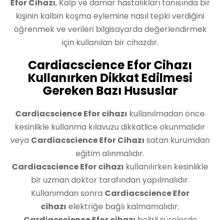
Efor Cihazı
, Kalp ve damar hastalıkları tanısında bir
kişinin kalbin koşma eylemine nasıl tepki verdiğini
öğrenmek ve verileri bilgisayarda değerlendirmek
için kullanılan bir cihazdır.
Cardiacscience Efor Cihazı
Kullanırken Dikkat Edilmesi
Gereken Bazı Hususlar
Cardiacscience Efor cihazı
kullanılmadan önce
kesinlikle kullanma kılavuzu dikkatlice okunmalıdır
veya
Cardiacscience Efor Cihazı
satan kurumdan
eğitim alınmalıdır.
Cardiacscience Efor cihazı
kullanılırken kesinlikle
bir uzman doktor tarafından yapılmalıdır.
Kullanımdan sonra
Cardiacscience Efor
cihazı
elektriğe bağlı kalmamalıdır.
Cardiacscience Efor cihazı
belirli sürelerde