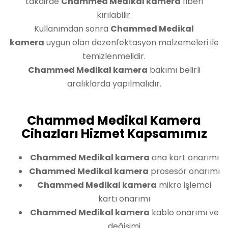
takdirde
Chammed Medikal kamera
fiberi
kırılabilir.
Kullanımdan sonra
Chammed Medikal
kamera
uygun olan dezenfektasyon malzemeleri ile
temizlenmelidir.
Chammed Medikal kamera
bakımı belirli
aralıklarda yapılmalıdır.
Chammed Medikal Kamera
Cihazları Hizmet Kapsamımız
Chammed Medikal kamera
ana kart onarımı
Chammed Medikal kamera
prosesör onarımı
Chammed Medikal kamera
mikro işlemci
kartı onarımı
Chammed Medikal kamera
kablo onarımı ve
değişimi