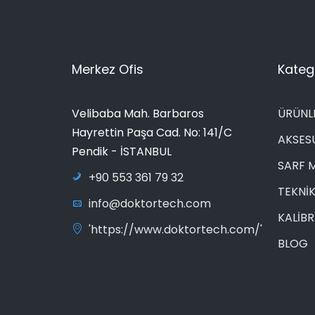
Merkez Ofis
Katego
Velibaba Mah. Barbaros
ÜRÜNL
Hayrettin Paşa Cad. No: 141/C
AKSES
Pendik - İSTANBUL
SARF 
+90 553 361 79 32
TEKNİK
info@doktortech.com
KALİB
'https://www.doktortech.com/'
BLOG