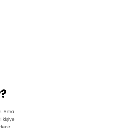
r?
ir. Ama
 kişiye
denir.