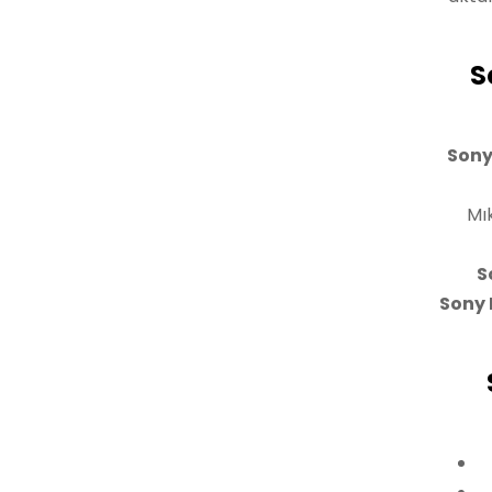
S
Sony
Mı
S
Sony 