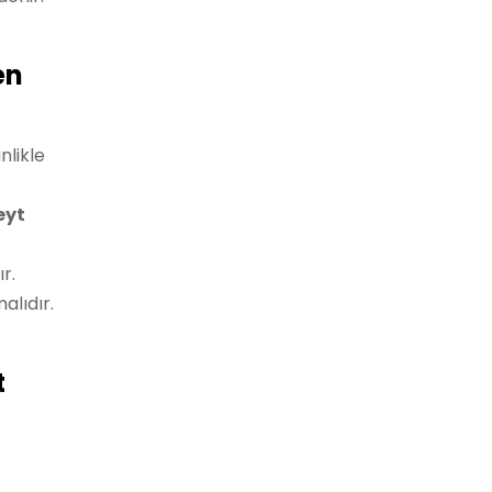
en
nlikle
eyt
r.
alıdır.
t