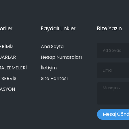
riler
Faydalı Linkler
Bize Yazın
Ad
ERİMİZ
Ana Sayfa
Soyad
UARLAR
Hesap Numaraları
Email
MALZEMELERİ
İletişim
 SERVİS
Site Haritası
Mesajınız
RASYON