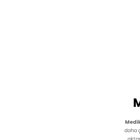
M
Medik
daha ç
aktar