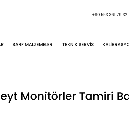
+90 553 361 79 32
AR
SARF MALZEMELERİ
TEKNİK SERVİS
KALİBRASY
eyt Monitörler Tamiri B