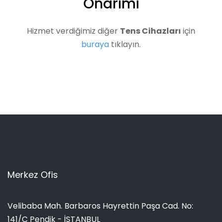
Onarımı
Hizmet verdiğimiz diğer
Tens Cihazları
için
buraya
tıklayın.
Merkez Ofis
Velibaba Mah. Barbaros Hayrettin Paşa Cad. No:
141/C Pendik - İSTANBUL