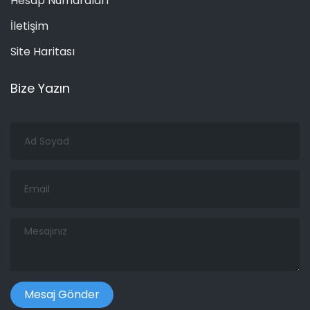
Hesap Numaraları
İletişim
Site Haritası
Bize Yazın
Ad
Soyad
Email
Mesajınız