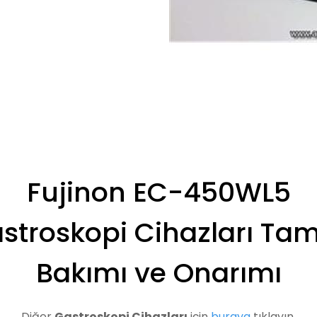
Fujinon EC-450WL5
stroskopi Cihazları Tami
Bakımı ve Onarımı
Diğer
Gastroskopi Cihazları
için
buraya
tıklayın.