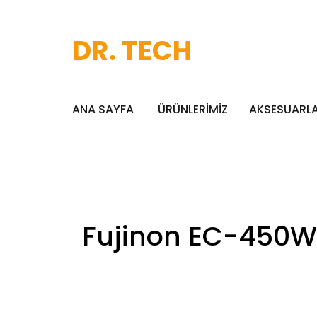
DR. TECH
ANA SAYFA
ÜRÜNLERİMİZ
AKSESUARL
Fujinon EC-450WL