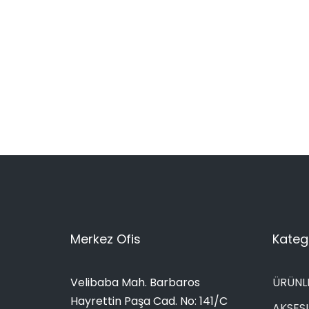
Merkez Ofis
Katego
Velibaba Mah. Barbaros
ÜRÜNL
Hayrettin Paşa Cad. No: 141/C
AKSES