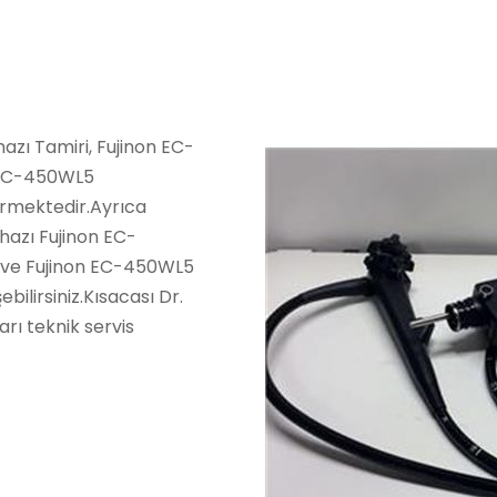
zı Tamiri, Fujinon EC-
n EC-450WL5
vermektedir.Ayrıca
azı Fujinon EC-
 ve Fujinon EC-450WL5
ebilirsiniz.Kısacası Dr.
rı teknik servis