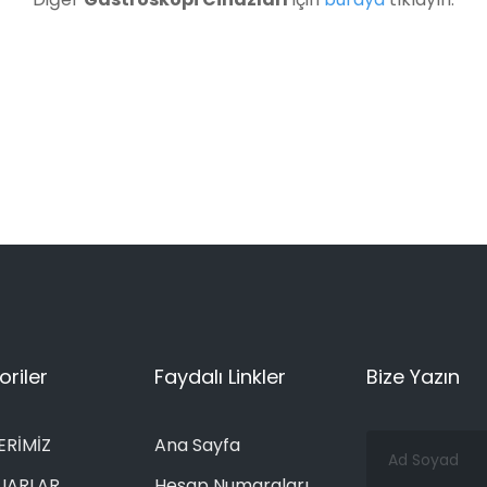
riler
Faydalı Linkler
Bize Yazın
Ad
ERİMİZ
Ana Sayfa
Soyad
UARLAR
Hesap Numaraları