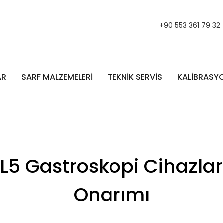
+90 553 361 79 32
AR
SARF MALZEMELERİ
TEKNİK SERVİS
KALİBRASY
5 Gastroskopi Cihazları
Onarımı