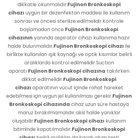
dikkatle okunmalıdır.
Fujinon Bronkoskopi
cihazı
uygun bir dezenfektan maddesi ile kullanım
sonrası ve öncesi sterilize edilmelidir.Kontrole
başlamadan önce
Fujinon Bronkoskopi
cihazının
yanında aspiratör cihazı kullanıma hazır
halde bulunmalıdır.
Fujinon Bronkoskopi cihazı
ile
birlikte kullanılan ışık kaynağı ve optik kısımlar belirli
aralıklarda kontrol edilmelidir.Suction
aparatı
Fujinon Bronkoskopi cihazına
takılırken
dikkat edilmelidir.
Fujinon Bronkoskopi
cihazı
aparatının vücut içinde rahat hareket
edebilmesi için uygun jel kullanılması gerekir.
Fujinon
Bronkoskopi cihazında
cihaz uzun süre hastaya
maruz bırakılmamalıdır aksi halde yanıklar
oluşabilir.
Fujinon Bronkoskopi cihazı
kullanım
bitiminde kapatılmalıdır.
Fujinon Bronkoskopi
cihazı
belirli aralıklar da kaçak akım testi