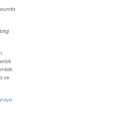
nusunda
ilgi
n
tkili
lidir.
a ve
uraya