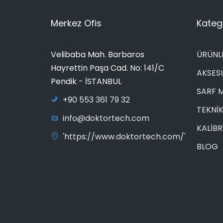
Merkez Ofis
Katego
Velibaba Mah. Barbaros
ÜRÜNL
Hayrettin Paşa Cad. No: 141/C
AKSES
Pendik - İSTANBUL
SARF 
+90 553 361 79 32
TEKNİK
info@doktortech.com
KALİB
'https://www.doktortech.com/'
BLOG