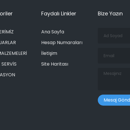
riler
Faydalı Linkler
Bize Yazın
Ad
ERİMİZ
Ana Sayfa
Soyad
UARLAR
Hesap Numaraları
Email
MALZEMELERİ
İletişim
 SERVİS
Site Haritası
Mesajınız
RASYON