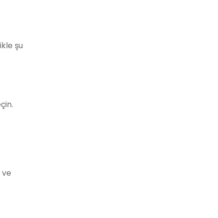
ikle şu
çin.
r ve