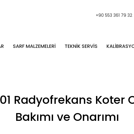
+90 553 361 79 32
AR
SARF MALZEMELERİ
TEKNİK SERVİS
KALİBRASY
01 Radyofrekans Koter C
Bakımı ve Onarımı