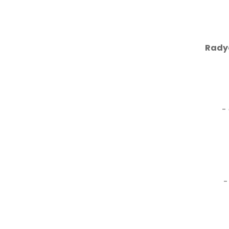
Rady
- C
- Y