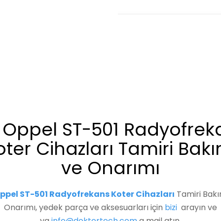
. Oppel ST-501 Radyofrek
oter Cihazları Tamiri Bakı
ve Onarımı
Oppel ST-501 Radyofrekans Koter Cihazları
Tamiri Bakı
Onarımı, yedek parça ve aksesuarları için
bizi
arayın ve
ya
info@doktortech.com
a mail atın.