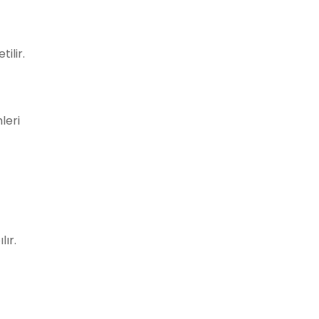
ilir.
leri
lır.