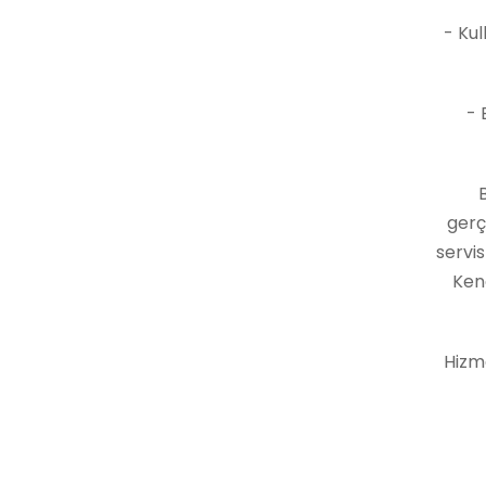
- Kull
- B
gerç
servi
Ken
Hizm