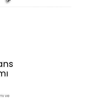
ans
mı
mı ve