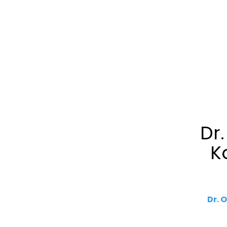
Dr
K
Dr. 